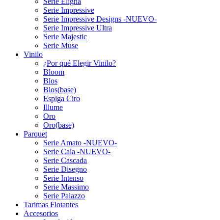
Serie Eligna
Serie Impressive
Serie Impressive Designs -NUEVO-
Serie Impressive Ultra
Serie Majestic
Serie Muse
Vinilo
¿Por qué Elegir Vinilo?
Bloom
Blos
Blos(base)
Espiga Ciro
Illume
Oro
Oro(base)
Parquet
Serie Amato -NUEVO-
Serie Cala -NUEVO-
Serie Cascada
Serie Disegno
Serie Intenso
Serie Massimo
Serie Palazzo
Tarimas Flotantes
Accesorios