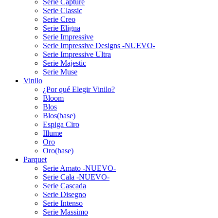
Serie Capture
Serie Classic
Serie Creo
Serie Eligna
Serie Impressive
Serie Impressive Designs -NUEVO-
Serie Impressive Ultra
Serie Majestic
Serie Muse
Vinilo
¿Por qué Elegir Vinilo?
Bloom
Blos
Blos(base)
Espiga Ciro
Illume
Oro
Oro(base)
Parquet
Serie Amato -NUEVO-
Serie Cala -NUEVO-
Serie Cascada
Serie Disegno
Serie Intenso
Serie Massimo