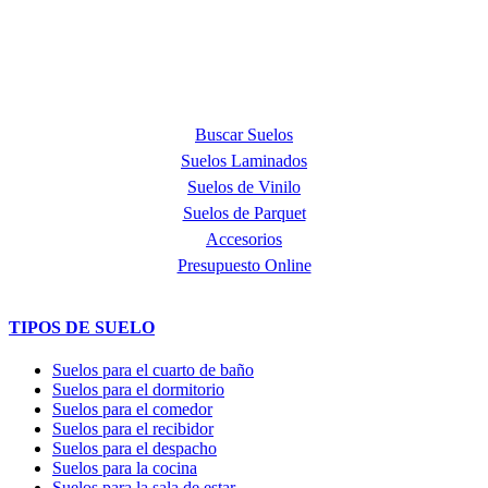
Step, líder mundial en la fabricación de suelos laminados, de parquet
y de suelos vinílicos.
PRODUCTOS
Buscar Suelos
Suelos Laminados
Suelos de Vinilo
Suelos de Parquet
Accesorios
Presupuesto Online
TIPOS DE SUELO
Suelos para el cuarto de baño
Suelos para el dormitorio
Suelos para el comedor
Suelos para el recibidor
Suelos para el despacho
Suelos para la cocina
Suelos para la sala de estar