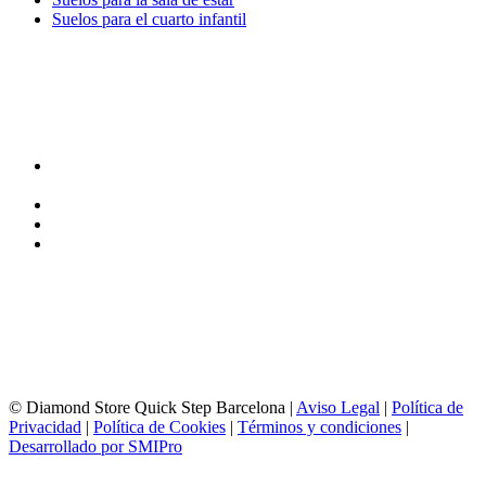
Suelos para el cuarto infantil
TIENDA y EXPOSICIÓN
DIRECCIÓN y EXPOSICIÓN
Calle Industria, 31-33
08037-Barcelona
93 156 69 88
605 88 27 35 | 615 53 00 02
info@quick-stepbarcelona.es
HORARIO APERTURA
Lunes a Viernes de 10:00 a 14:00 y 17:00 a 20:00
Sábados de 10:00 a 14:00
© Diamond Store Quick Step Barcelona |
Aviso Legal
|
Política de
Privacidad
|
Política de Cookies
|
Términos y condiciones
|
Desarrollado por SMIPro