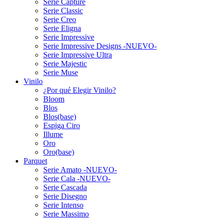
Serie Capture
Serie Classic
Serie Creo
Serie Eligna
Serie Impressive
Serie Impressive Designs -NUEVO-
Serie Impressive Ultra
Serie Majestic
Serie Muse
Vinilo
¿Por qué Elegir Vinilo?
Bloom
Blos
Blos(base)
Espiga Ciro
Illume
Oro
Oro(base)
Parquet
Serie Amato -NUEVO-
Serie Cala -NUEVO-
Serie Cascada
Serie Disegno
Serie Intenso
Serie Massimo