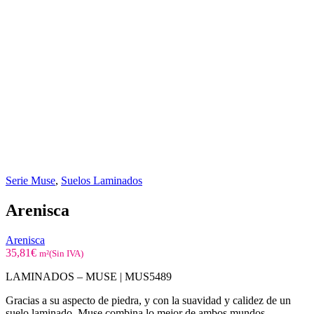
Serie Muse
,
Suelos Laminados
Arenisca
Arenisca
35,81
€
m²(Sin IVA)
LAMINADOS – MUSE | MUS5489
Gracias a su aspecto de piedra, y con la suavidad y calidez de un
suelo laminado, Muse combina lo mejor de ambos mundos.