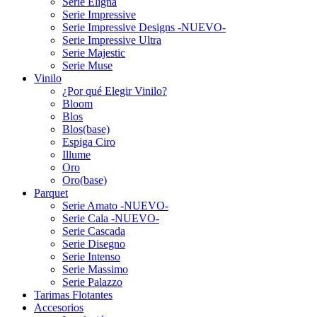
Serie Eligna
Serie Impressive
Serie Impressive Designs -NUEVO-
Serie Impressive Ultra
Serie Majestic
Serie Muse
Vinilo
¿Por qué Elegir Vinilo?
Bloom
Blos
Blos(base)
Espiga Ciro
Illume
Oro
Oro(base)
Parquet
Serie Amato -NUEVO-
Serie Cala -NUEVO-
Serie Cascada
Serie Disegno
Serie Intenso
Serie Massimo
Serie Palazzo
Tarimas Flotantes
Accesorios