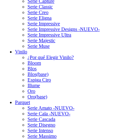
Serie Capture
Serie Classic
Serie Creo
Serie Eligna
Serie Impressive
Serie Impressive Designs -NUEVO-
Serie Impressive Ultra
Serie Majestic
Serie Muse
Vinilo
¿Por qué Elegir Vinilo?
Bloom
Blos
Blos(base)
Espiga Ciro
Illume
Oro
Oro(base)
Parquet
Serie Amato -NUEVO-
Serie Cala -NUEVO-
Serie Cascada
Serie Disegno
Serie Intenso
Serie Massimo