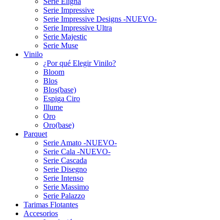
Serie Eligna
Serie Impressive
Serie Impressive Designs -NUEVO-
Serie Impressive Ultra
Serie Majestic
Serie Muse
Vinilo
¿Por qué Elegir Vinilo?
Bloom
Blos
Blos(base)
Espiga Ciro
Illume
Oro
Oro(base)
Parquet
Serie Amato -NUEVO-
Serie Cala -NUEVO-
Serie Cascada
Serie Disegno
Serie Intenso
Serie Massimo
Serie Palazzo
Tarimas Flotantes
Accesorios