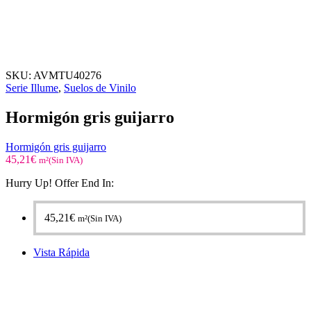
SKU:
AVMTU40276
Serie Illume
,
Suelos de Vinilo
Hormigón gris guijarro
Hormigón gris guijarro
45,21
€
m²(Sin IVA)
Hurry Up! Offer End In:
45,21
€
m²(Sin IVA)
Vista Rápida