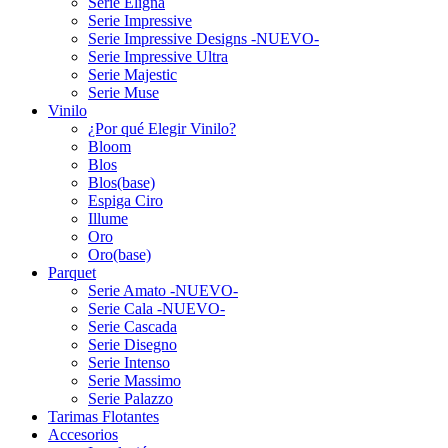
Serie Eligna
Serie Impressive
Serie Impressive Designs -NUEVO-
Serie Impressive Ultra
Serie Majestic
Serie Muse
Vinilo
¿Por qué Elegir Vinilo?
Bloom
Blos
Blos(base)
Espiga Ciro
Illume
Oro
Oro(base)
Parquet
Serie Amato -NUEVO-
Serie Cala -NUEVO-
Serie Cascada
Serie Disegno
Serie Intenso
Serie Massimo
Serie Palazzo
Tarimas Flotantes
Accesorios