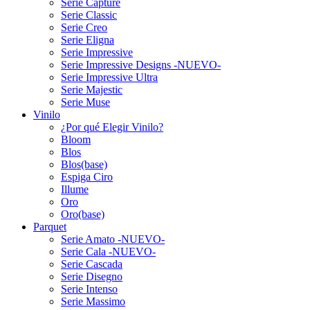
Serie Capture
Serie Classic
Serie Creo
Serie Eligna
Serie Impressive
Serie Impressive Designs -NUEVO-
Serie Impressive Ultra
Serie Majestic
Serie Muse
Vinilo
¿Por qué Elegir Vinilo?
Bloom
Blos
Blos(base)
Espiga Ciro
Illume
Oro
Oro(base)
Parquet
Serie Amato -NUEVO-
Serie Cala -NUEVO-
Serie Cascada
Serie Disegno
Serie Intenso
Serie Massimo