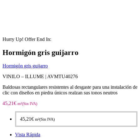
Hurry Up! Offer End In:
Hormigón gris guijarro
Hormigón gris guijarro
VINILO – ILLUME | AVMTU40276
Baldosas rectangulares resistentes al desgaste para una instalación de
clic con diseños en piedra únicos realzan sus tonos neutros
45,21
€
m²(Sin IVA)
45,21
€
m²(Sin IVA)
Vista Rápida