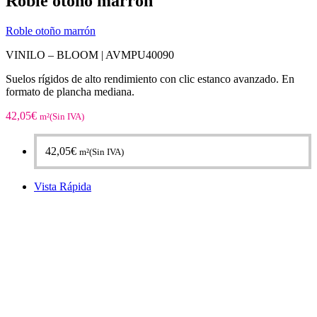
Roble otoño marrón
Roble otoño marrón
VINILO – BLOOM |
AVMPU40090
Suelos rígidos de alto rendimiento con clic estanco avanzado. En
formato de plancha mediana.
42,05
€
m²(Sin IVA)
42,05
€
m²(Sin IVA)
Vista Rápida