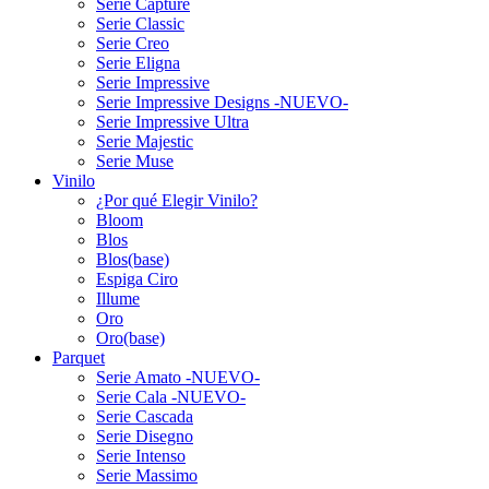
Serie Capture
Serie Classic
Serie Creo
Serie Eligna
Serie Impressive
Serie Impressive Designs -NUEVO-
Serie Impressive Ultra
Serie Majestic
Serie Muse
Vinilo
¿Por qué Elegir Vinilo?
Bloom
Blos
Blos(base)
Espiga Ciro
Illume
Oro
Oro(base)
Parquet
Serie Amato -NUEVO-
Serie Cala -NUEVO-
Serie Cascada
Serie Disegno
Serie Intenso
Serie Massimo