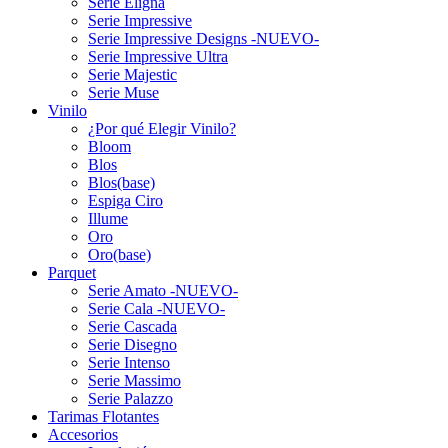
Serie Eligna
Serie Impressive
Serie Impressive Designs -NUEVO-
Serie Impressive Ultra
Serie Majestic
Serie Muse
Vinilo
¿Por qué Elegir Vinilo?
Bloom
Blos
Blos(base)
Espiga Ciro
Illume
Oro
Oro(base)
Parquet
Serie Amato -NUEVO-
Serie Cala -NUEVO-
Serie Cascada
Serie Disegno
Serie Intenso
Serie Massimo
Serie Palazzo
Tarimas Flotantes
Accesorios