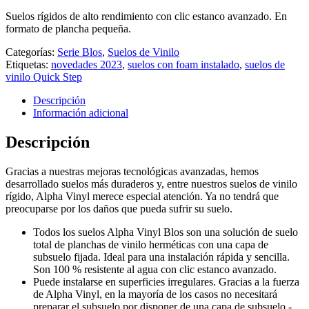
Suelos rígidos de alto rendimiento con clic estanco avanzado. En
formato de plancha pequeña.
Categorías:
Serie Blos
,
Suelos de Vinilo
Etiquetas:
novedades 2023
,
suelos con foam instalado
,
suelos de
vinilo Quick Step
Descripción
Información adicional
Descripción
Gracias a nuestras mejoras tecnológicas avanzadas, hemos
desarrollado suelos más duraderos y, entre nuestros suelos de vinilo
rígido, Alpha Vinyl merece especial atención. Ya no tendrá que
preocuparse por los daños que pueda sufrir su suelo.
Todos los suelos Alpha Vinyl Blos son una solución de suelo
total de planchas de vinilo herméticas con una capa de
subsuelo fijada. Ideal para una instalación rápida y sencilla.
Son 100 % resistente al agua con clic estanco avanzado.
Puede instalarse en superficies irregulares. Gracias a la fuerza
de Alpha Vinyl, en la mayoría de los casos no necesitará
preparar el subsuelo por disponer de una capa de subsuelo -