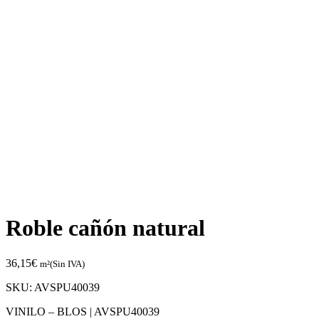
Roble cañón natural
36,15
€
m²(Sin IVA)
SKU:
AVSPU40039
VINILO – BLOS |
AVSPU40039