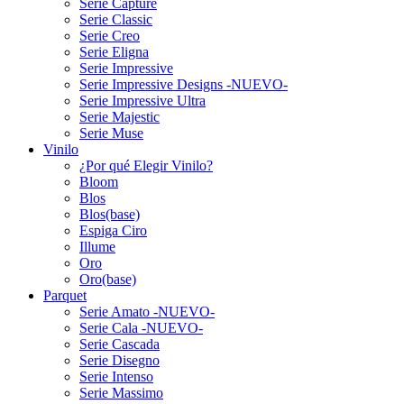
Serie Capture
Serie Classic
Serie Creo
Serie Eligna
Serie Impressive
Serie Impressive Designs -NUEVO-
Serie Impressive Ultra
Serie Majestic
Serie Muse
Vinilo
¿Por qué Elegir Vinilo?
Bloom
Blos
Blos(base)
Espiga Ciro
Illume
Oro
Oro(base)
Parquet
Serie Amato -NUEVO-
Serie Cala -NUEVO-
Serie Cascada
Serie Disegno
Serie Intenso
Serie Massimo