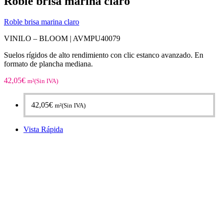
Roble brisa marina claro
Roble brisa marina claro
VINILO – BLOOM |
AVMPU40079
Suelos rígidos de alto rendimiento con clic estanco avanzado. En
formato de plancha mediana.
42,05
€
m²(Sin IVA)
42,05
€
m²(Sin IVA)
Vista Rápida