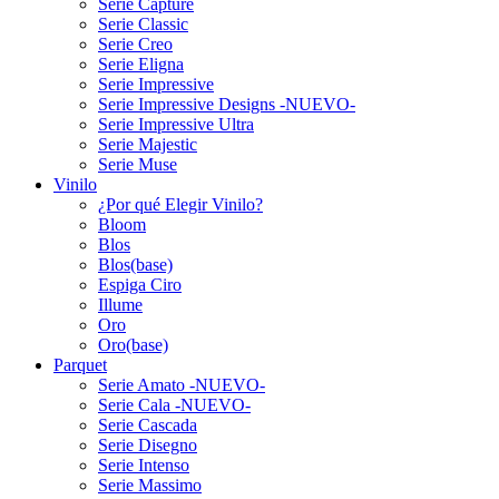
Serie Capture
Serie Classic
Serie Creo
Serie Eligna
Serie Impressive
Serie Impressive Designs -NUEVO-
Serie Impressive Ultra
Serie Majestic
Serie Muse
Vinilo
¿Por qué Elegir Vinilo?
Bloom
Blos
Blos(base)
Espiga Ciro
Illume
Oro
Oro(base)
Parquet
Serie Amato -NUEVO-
Serie Cala -NUEVO-
Serie Cascada
Serie Disegno
Serie Intenso
Serie Massimo