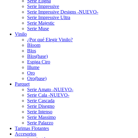
Serie Eligna
Serie Impressive
Serie Impressive Designs -NUEVO-
Serie Impressive Ultra
Serie Majestic
Serie Muse
Vinilo
¿Por qué Elegir Vinilo?
Bloom
Blos
Blos(base)
Espiga Ciro
Illume
Oro
Oro(base)
Parquet
Serie Amato -NUEVO-
Serie Cala -NUEVO-
Serie Cascada
Serie Disegno
Serie Intenso
Serie Massimo
Serie Palazzo
Tarimas Flotantes
Accesorios