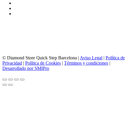
93 156 69 88
605 88 27 35 | 615 53 00 02
info@quick-stepbarcelona.es
HORARIO APERTURA
Lunes a Viernes de 10:00 a 14:00 y 17:00 a 20:00
Sábados de 10:00 a 14:00
© Diamond Store Quick Step Barcelona |
Aviso Legal
|
Política de
Privacidad
|
Política de Cookies
|
Términos y condiciones
|
Desarrollado por SMIPro