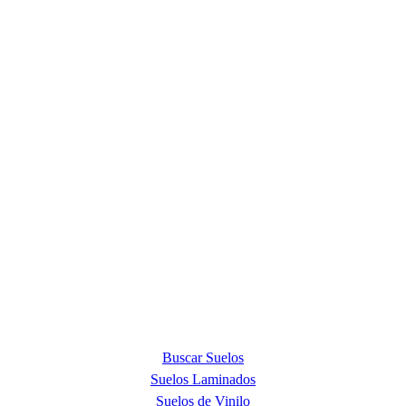
ACERCA DE NOSOTROS
Quick Step Barcelona es la tienda premium más exclusiva en la
provincia de Barcelona y punto de venta oficial de la marca Quick
Step, líder mundial en la fabricación de suelos laminados, de parquet
y de suelos vinílicos.
PRODUCTOS
Buscar Suelos
Suelos Laminados
Suelos de Vinilo