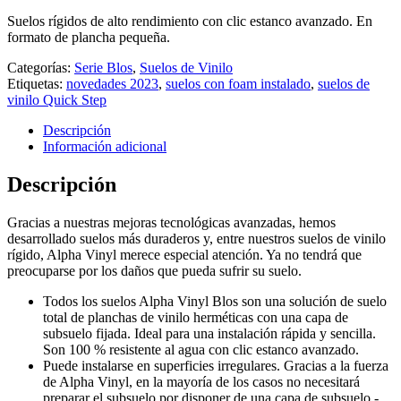
Suelos rígidos de alto rendimiento con clic estanco avanzado. En
formato de plancha pequeña.
Categorías:
Serie Blos
,
Suelos de Vinilo
Etiquetas:
novedades 2023
,
suelos con foam instalado
,
suelos de
vinilo Quick Step
Descripción
Información adicional
Descripción
Gracias a nuestras mejoras tecnológicas avanzadas, hemos
desarrollado suelos más duraderos y, entre nuestros suelos de vinilo
rígido, Alpha Vinyl merece especial atención. Ya no tendrá que
preocuparse por los daños que pueda sufrir su suelo.
Todos los suelos Alpha Vinyl Blos son una solución de suelo
total de planchas de vinilo herméticas con una capa de
subsuelo fijada. Ideal para una instalación rápida y sencilla.
Son 100 % resistente al agua con clic estanco avanzado.
Puede instalarse en superficies irregulares. Gracias a la fuerza
de Alpha Vinyl, en la mayoría de los casos no necesitará
preparar el subsuelo por disponer de una capa de subsuelo -