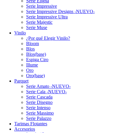
Serie Eligna
Serie Impressive
Serie Impressive Designs -NUEVO-
Serie Impressive Ultra
Serie Majestic
Serie Muse
Vinilo
¿Por qué Elegir Vinilo?
Bloom
Blos
Blos(base)
Espiga Ciro
Illume
Oro
Oro(base)
Parquet
Serie Amato -NUEVO-
Serie Cala -NUEVO-
Serie Cascada
Serie Disegno
Serie Intenso
Serie Massimo
Serie Palazzo
Tarimas Flotantes
Accesorios