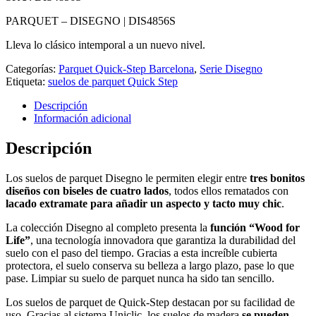
PARQUET – DISEGNO |
DIS4856S
Lleva lo clásico intemporal a un nuevo nivel.
Categorías:
Parquet Quick-Step Barcelona
,
Serie Disegno
Etiqueta:
suelos de parquet Quick Step
Descripción
Información adicional
Descripción
Los suelos de parquet Disegno le permiten elegir entre
tres bonitos
diseños con biseles de cuatro lados
, todos ellos rematados con
lacado extramate para añadir un aspecto y tacto muy chic
.
La colección Disegno al completo presenta la
función “Wood for
Life”
, una tecnología innovadora que garantiza la durabilidad del
suelo con el paso del tiempo. Gracias a esta increíble cubierta
protectora, el suelo conserva su belleza a largo plazo, pase lo que
pase. Limpiar su suelo de parquet nunca ha sido tan sencillo.
Los suelos de parquet de Quick-Step destacan por su facilidad de
uso. Gracias al sistema Uniclic, los suelos de madera
se pueden