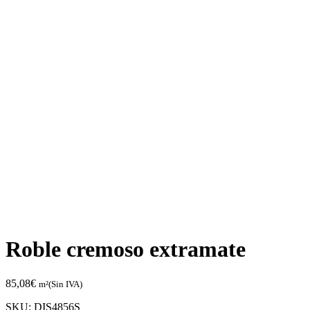
Roble cremoso extramate
85,08
€
m²(Sin IVA)
SKU:
DIS4856S