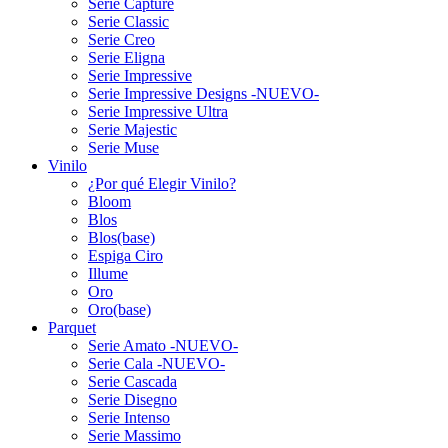
Serie Capture
Serie Classic
Serie Creo
Serie Eligna
Serie Impressive
Serie Impressive Designs -NUEVO-
Serie Impressive Ultra
Serie Majestic
Serie Muse
Vinilo
¿Por qué Elegir Vinilo?
Bloom
Blos
Blos(base)
Espiga Ciro
Illume
Oro
Oro(base)
Parquet
Serie Amato -NUEVO-
Serie Cala -NUEVO-
Serie Cascada
Serie Disegno
Serie Intenso
Serie Massimo