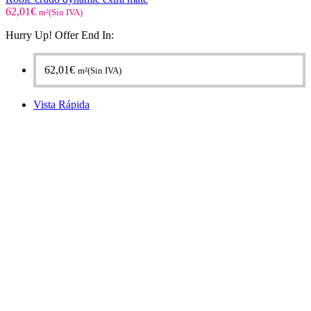
62,01
€
m²(Sin IVA)
Hurry Up! Offer End In:
62,01
€
m²(Sin IVA)
Vista Rápida