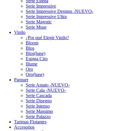
Serie Eligna
Serie Impressive
Serie Impressive Designs -NUEVO-
Serie Impressive Ultra
Serie Majestic
Serie Muse
Vinilo
¿Por qué Elegir Vinilo?
Bloom
Blos
Blos(base)
Espiga Ciro
Illume
Oro
Oro(base)
Parquet
Serie Amato -NUEVO-
Serie Cala -NUEVO-
Serie Cascada
Serie Disegno
Serie Intenso
Serie Massimo
Serie Palazzo
Tarimas Flotantes
Accesorios