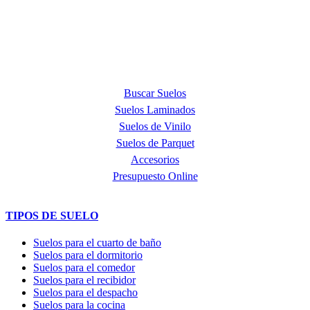
provincia de Barcelona y punto de venta oficial de la marca Quick
Step, líder mundial en la fabricación de suelos laminados, de parquet
y de suelos vinílicos.
PRODUCTOS
Buscar Suelos
Suelos Laminados
Suelos de Vinilo
Suelos de Parquet
Accesorios
Presupuesto Online
TIPOS DE SUELO
Suelos para el cuarto de baño
Suelos para el dormitorio
Suelos para el comedor
Suelos para el recibidor
Suelos para el despacho
Suelos para la cocina