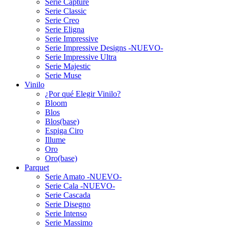
Serie Capture
Serie Classic
Serie Creo
Serie Eligna
Serie Impressive
Serie Impressive Designs -NUEVO-
Serie Impressive Ultra
Serie Majestic
Serie Muse
Vinilo
¿Por qué Elegir Vinilo?
Bloom
Blos
Blos(base)
Espiga Ciro
Illume
Oro
Oro(base)
Parquet
Serie Amato -NUEVO-
Serie Cala -NUEVO-
Serie Cascada
Serie Disegno
Serie Intenso
Serie Massimo