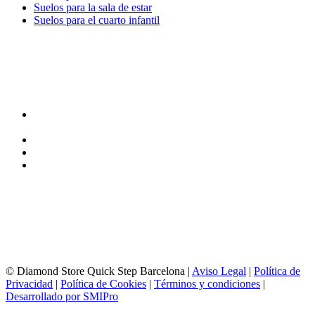
Suelos para la sala de estar
Suelos para el cuarto infantil
TIENDA y EXPOSICIÓN
DIRECCIÓN y EXPOSICIÓN
Calle Industria, 31-33
08037-Barcelona
93 156 69 88
605 88 27 35 | 615 53 00 02
info@quick-stepbarcelona.es
HORARIO APERTURA
Lunes a Viernes de 10:00 a 14:00 y 17:00 a 20:00
Sábados de 10:00 a 14:00
© Diamond Store Quick Step Barcelona |
Aviso Legal
|
Política de
Privacidad
|
Política de Cookies
|
Términos y condiciones
|
Desarrollado por SMIPro