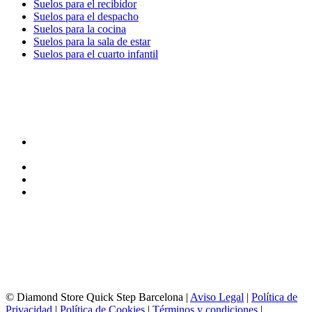
Suelos para el recibidor
Suelos para el despacho
Suelos para la cocina
Suelos para la sala de estar
Suelos para el cuarto infantil
TIENDA y EXPOSICIÓN
DIRECCIÓN y EXPOSICIÓN
Calle Industria, 31-33
08037-Barcelona
93 156 69 88
605 88 27 35 | 615 53 00 02
info@quick-stepbarcelona.es
HORARIO APERTURA
Lunes a Viernes de 10:00 a 14:00 y 17:00 a 20:00
Sábados de 10:00 a 14:00
© Diamond Store Quick Step Barcelona |
Aviso Legal
|
Política de
Privacidad
|
Política de Cookies
|
Términos y condiciones
|