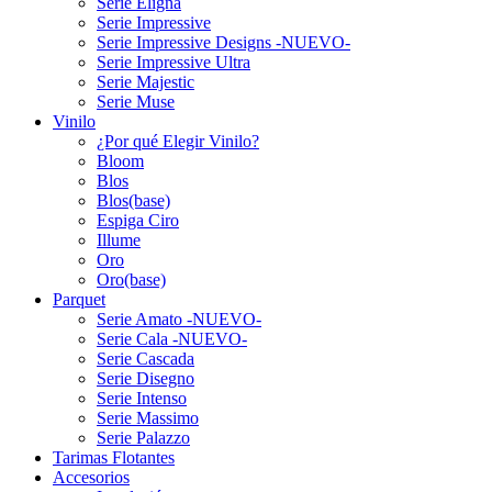
Serie Eligna
Serie Impressive
Serie Impressive Designs -NUEVO-
Serie Impressive Ultra
Serie Majestic
Serie Muse
Vinilo
¿Por qué Elegir Vinilo?
Bloom
Blos
Blos(base)
Espiga Ciro
Illume
Oro
Oro(base)
Parquet
Serie Amato -NUEVO-
Serie Cala -NUEVO-
Serie Cascada
Serie Disegno
Serie Intenso
Serie Massimo
Serie Palazzo
Tarimas Flotantes
Accesorios