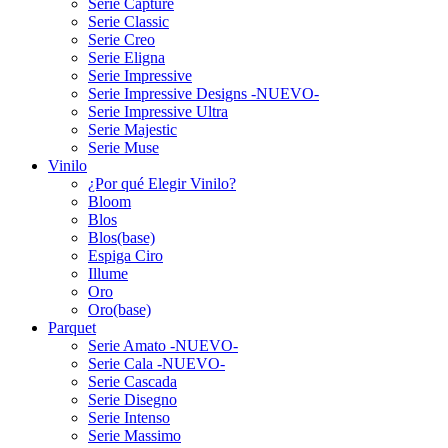
Serie Capture
Serie Classic
Serie Creo
Serie Eligna
Serie Impressive
Serie Impressive Designs -NUEVO-
Serie Impressive Ultra
Serie Majestic
Serie Muse
Vinilo
¿Por qué Elegir Vinilo?
Bloom
Blos
Blos(base)
Espiga Ciro
Illume
Oro
Oro(base)
Parquet
Serie Amato -NUEVO-
Serie Cala -NUEVO-
Serie Cascada
Serie Disegno
Serie Intenso
Serie Massimo