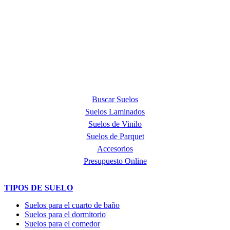
ACERCA DE NOSOTROS
Quick Step Barcelona es la tienda premium más exclusiva en la
provincia de Barcelona y punto de venta oficial de la marca Quick
Step, líder mundial en la fabricación de suelos laminados, de parquet
y de suelos vinílicos.
PRODUCTOS
Buscar Suelos
Suelos Laminados
Suelos de Vinilo
Suelos de Parquet
Accesorios
Presupuesto Online
TIPOS DE SUELO
Suelos para el cuarto de baño
Suelos para el dormitorio
Suelos para el comedor