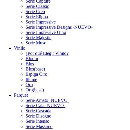
Serie Capture
Serie Classic
Serie Creo
Serie Eligna
Serie Impressive
Serie Impressive Designs -NUEVO-
Serie Impressive Ultra
Serie Majestic
Serie Muse
Vinilo
¿Por qué Elegir Vinilo?
Bloom
Blos
Blos(base)
Espiga Ciro
Illume
Oro
Oro(base)
Parquet
Serie Amato -NUEVO-
Serie Cala -NUEVO-
Serie Cascada
Serie Disegno
Serie Intenso
Serie Massimo