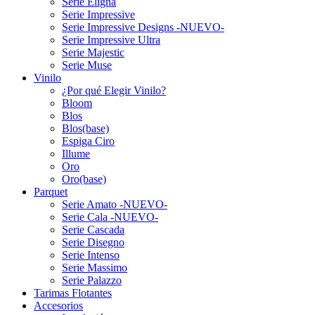
Serie Eligna
Serie Impressive
Serie Impressive Designs -NUEVO-
Serie Impressive Ultra
Serie Majestic
Serie Muse
Vinilo
¿Por qué Elegir Vinilo?
Bloom
Blos
Blos(base)
Espiga Ciro
Illume
Oro
Oro(base)
Parquet
Serie Amato -NUEVO-
Serie Cala -NUEVO-
Serie Cascada
Serie Disegno
Serie Intenso
Serie Massimo
Serie Palazzo
Tarimas Flotantes
Accesorios