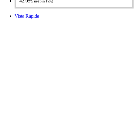
42,05
€
m²(Sin IVA)
Vista Rápida