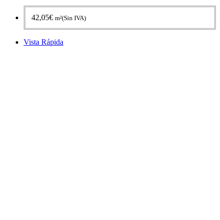
42,05
€
m²(Sin IVA)
Vista Rápida