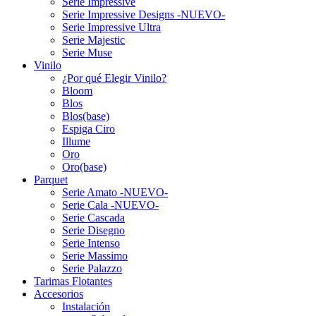
Serie Impressive
Serie Impressive Designs -NUEVO-
Serie Impressive Ultra
Serie Majestic
Serie Muse
Vinilo
¿Por qué Elegir Vinilo?
Bloom
Blos
Blos(base)
Espiga Ciro
Illume
Oro
Oro(base)
Parquet
Serie Amato -NUEVO-
Serie Cala -NUEVO-
Serie Cascada
Serie Disegno
Serie Intenso
Serie Massimo
Serie Palazzo
Tarimas Flotantes
Accesorios
Instalación