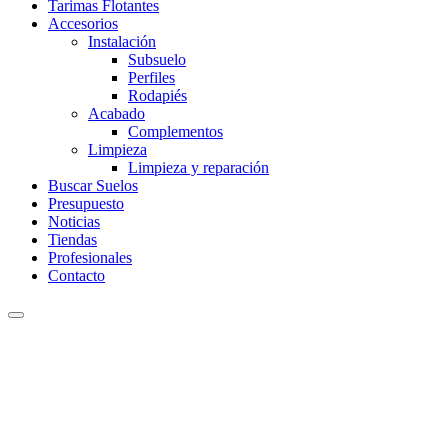
Tarimas Flotantes
Accesorios
Instalación
Subsuelo
Perfiles
Rodapiés
Acabado
Complementos
Limpieza
Limpieza y reparación
Buscar Suelos
Presupuesto
Noticias
Tiendas
Profesionales
Contacto