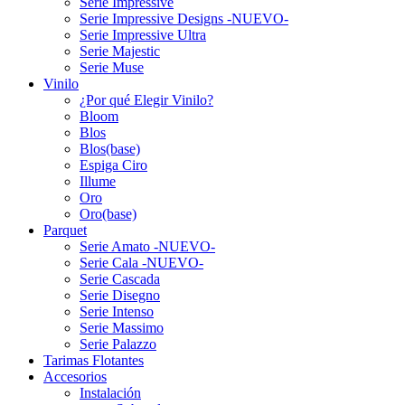
Serie Impressive
Serie Impressive Designs -NUEVO-
Serie Impressive Ultra
Serie Majestic
Serie Muse
Vinilo
¿Por qué Elegir Vinilo?
Bloom
Blos
Blos(base)
Espiga Ciro
Illume
Oro
Oro(base)
Parquet
Serie Amato -NUEVO-
Serie Cala -NUEVO-
Serie Cascada
Serie Disegno
Serie Intenso
Serie Massimo
Serie Palazzo
Tarimas Flotantes
Accesorios
Instalación