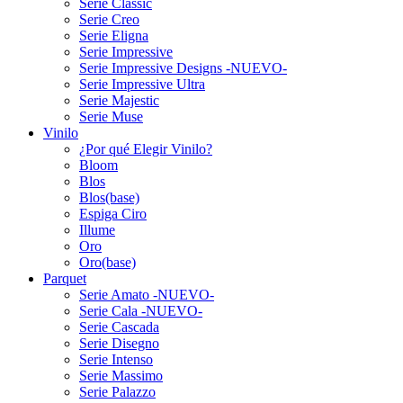
Serie Classic
Serie Creo
Serie Eligna
Serie Impressive
Serie Impressive Designs -NUEVO-
Serie Impressive Ultra
Serie Majestic
Serie Muse
Vinilo
¿Por qué Elegir Vinilo?
Bloom
Blos
Blos(base)
Espiga Ciro
Illume
Oro
Oro(base)
Parquet
Serie Amato -NUEVO-
Serie Cala -NUEVO-
Serie Cascada
Serie Disegno
Serie Intenso
Serie Massimo
Serie Palazzo