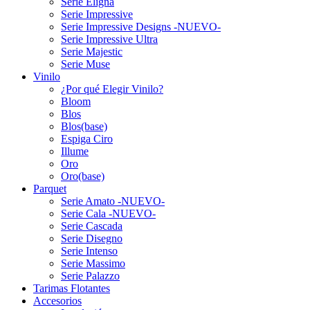
Serie Eligna
Serie Impressive
Serie Impressive Designs -NUEVO-
Serie Impressive Ultra
Serie Majestic
Serie Muse
Vinilo
¿Por qué Elegir Vinilo?
Bloom
Blos
Blos(base)
Espiga Ciro
Illume
Oro
Oro(base)
Parquet
Serie Amato -NUEVO-
Serie Cala -NUEVO-
Serie Cascada
Serie Disegno
Serie Intenso
Serie Massimo
Serie Palazzo
Tarimas Flotantes
Accesorios