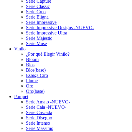
Serie Capture
Serie Classic
Serie Creo
Serie Eligna
Serie Impressive
Serie Impressive Designs -NUEVO-
Serie Impressive Ultra
Serie Majestic
Serie Muse
Vinilo
¿Por qué Elegir Vinilo?
Bloom
Blos
Blos(base)
Espiga Ciro
Illume
Oro
Oro(base)
Parquet
Serie Amato -NUEVO-
Serie Cala -NUEVO-
Serie Cascada
Serie Disegno
Serie Intenso
Serie Massimo