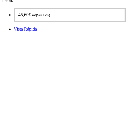
listón.
45,60
€
m²(Sin IVA)
Vista Rápida