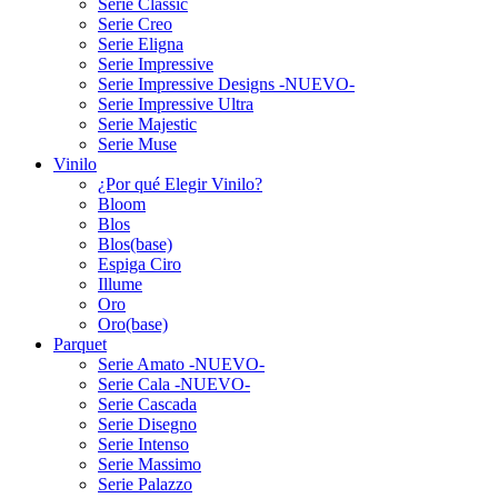
Serie Classic
Serie Creo
Serie Eligna
Serie Impressive
Serie Impressive Designs -NUEVO-
Serie Impressive Ultra
Serie Majestic
Serie Muse
Vinilo
¿Por qué Elegir Vinilo?
Bloom
Blos
Blos(base)
Espiga Ciro
Illume
Oro
Oro(base)
Parquet
Serie Amato -NUEVO-
Serie Cala -NUEVO-
Serie Cascada
Serie Disegno
Serie Intenso
Serie Massimo
Serie Palazzo