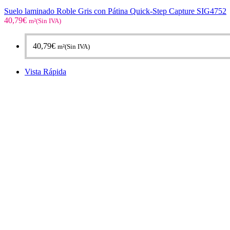
Suelo laminado Roble Gris con Pátina Quick-Step Capture SIG4752
40,79
€
m²(Sin IVA)
40,79
€
m²(Sin IVA)
Vista Rápida