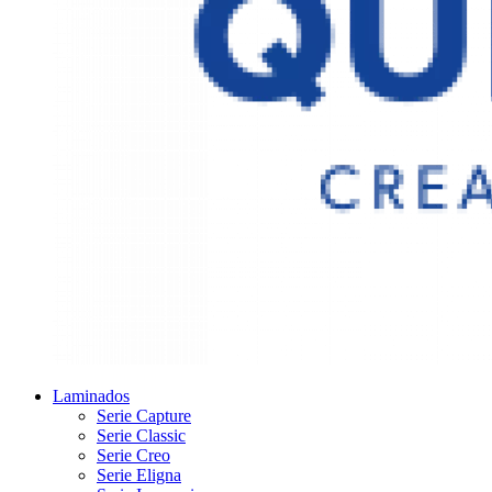
Laminados
Serie Capture
Serie Classic
Serie Creo
Serie Eligna