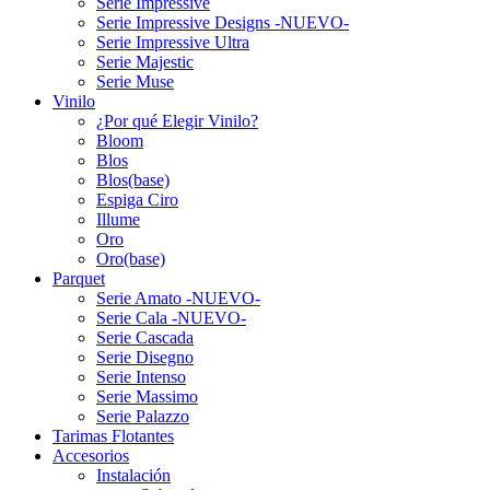
Serie Impressive
Serie Impressive Designs -NUEVO-
Serie Impressive Ultra
Serie Majestic
Serie Muse
Vinilo
¿Por qué Elegir Vinilo?
Bloom
Blos
Blos(base)
Espiga Ciro
Illume
Oro
Oro(base)
Parquet
Serie Amato -NUEVO-
Serie Cala -NUEVO-
Serie Cascada
Serie Disegno
Serie Intenso
Serie Massimo
Serie Palazzo
Tarimas Flotantes
Accesorios
Instalación