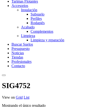
Tarimas Flotantes
Accesorios
Instalación
Subsuelo
Perfiles
Rodapiés
Acabado
Complementos
Limpieza
Limpieza y reparación
Buscar Suelos
Presupuesto
Noticias
Tiendas
Profesionales
Contacto
SIG4752
View on
Grid
List
Mostrando el único resultado