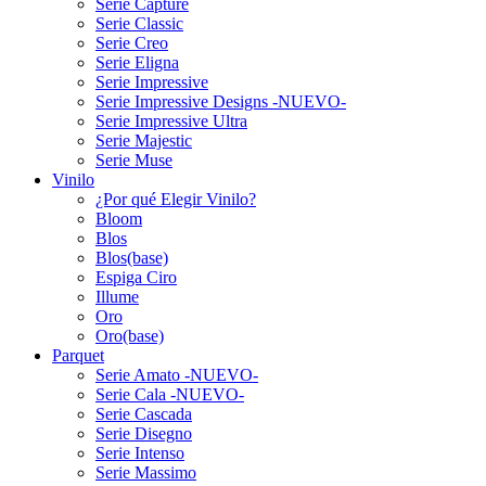
Serie Capture
Serie Classic
Serie Creo
Serie Eligna
Serie Impressive
Serie Impressive Designs -NUEVO-
Serie Impressive Ultra
Serie Majestic
Serie Muse
Vinilo
¿Por qué Elegir Vinilo?
Bloom
Blos
Blos(base)
Espiga Ciro
Illume
Oro
Oro(base)
Parquet
Serie Amato -NUEVO-
Serie Cala -NUEVO-
Serie Cascada
Serie Disegno
Serie Intenso
Serie Massimo