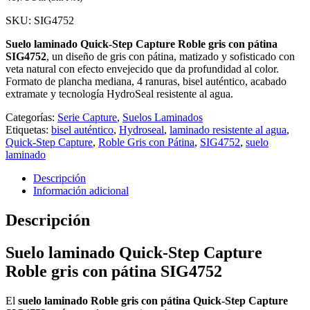
SKU:
SIG4752
Suelo laminado Quick-Step Capture Roble gris con pátina
SIG4752
, un diseño de gris con pátina, matizado y sofisticado con
veta natural con efecto envejecido que da profundidad al color.
Formato de plancha mediana, 4 ranuras, bisel auténtico, acabado
extramate y tecnología HydroSeal resistente al agua.
Categorías:
Serie Capture
,
Suelos Laminados
Etiquetas:
bisel auténtico
,
Hydroseal
,
laminado resistente al agua
,
Quick-Step Capture
,
Roble Gris con Pátina
,
SIG4752
,
suelo
laminado
Descripción
Información adicional
Descripción
Suelo laminado Quick-Step Capture
Roble gris con pátina SIG4752
El
suelo laminado Roble gris con pátina Quick-Step Capture