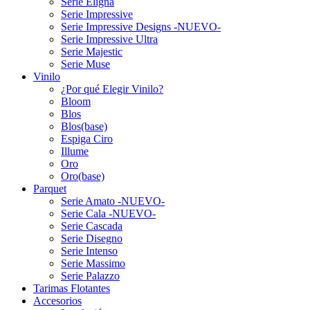
Serie Eligna
Serie Impressive
Serie Impressive Designs -NUEVO-
Serie Impressive Ultra
Serie Majestic
Serie Muse
Vinilo
¿Por qué Elegir Vinilo?
Bloom
Blos
Blos(base)
Espiga Ciro
Illume
Oro
Oro(base)
Parquet
Serie Amato -NUEVO-
Serie Cala -NUEVO-
Serie Cascada
Serie Disegno
Serie Intenso
Serie Massimo
Serie Palazzo
Tarimas Flotantes
Accesorios