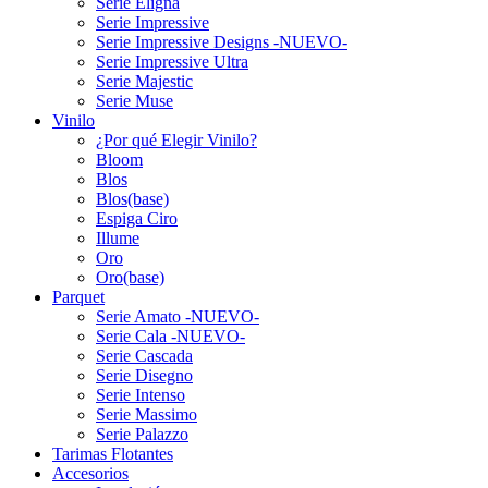
Serie Eligna
Serie Impressive
Serie Impressive Designs -NUEVO-
Serie Impressive Ultra
Serie Majestic
Serie Muse
Vinilo
¿Por qué Elegir Vinilo?
Bloom
Blos
Blos(base)
Espiga Ciro
Illume
Oro
Oro(base)
Parquet
Serie Amato -NUEVO-
Serie Cala -NUEVO-
Serie Cascada
Serie Disegno
Serie Intenso
Serie Massimo
Serie Palazzo
Tarimas Flotantes
Accesorios