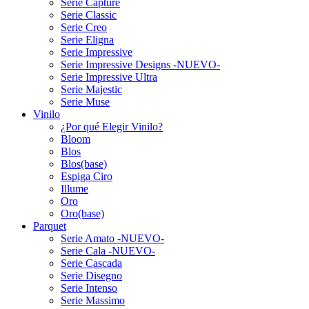
Serie Capture
Serie Classic
Serie Creo
Serie Eligna
Serie Impressive
Serie Impressive Designs -NUEVO-
Serie Impressive Ultra
Serie Majestic
Serie Muse
Vinilo
¿Por qué Elegir Vinilo?
Bloom
Blos
Blos(base)
Espiga Ciro
Illume
Oro
Oro(base)
Parquet
Serie Amato -NUEVO-
Serie Cala -NUEVO-
Serie Cascada
Serie Disegno
Serie Intenso
Serie Massimo