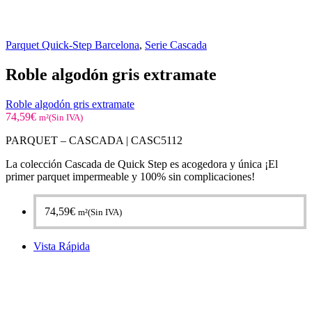
Parquet Quick-Step Barcelona
,
Serie Cascada
Roble algodón gris extramate
Roble algodón gris extramate
74,59
€
m²(Sin IVA)
PARQUET – CASCADA |
CASC5112
La colección Cascada de Quick Step es acogedora y única ¡El
primer parquet impermeable y 100% sin complicaciones!
74,59
€
m²(Sin IVA)
Vista Rápida