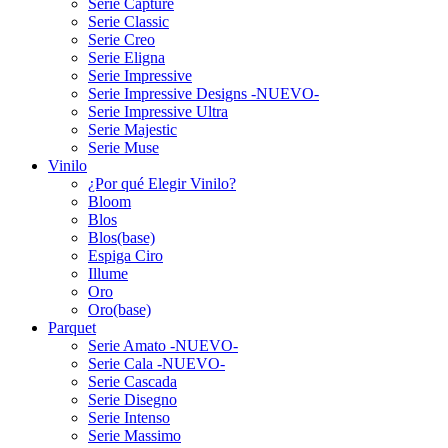
Serie Capture
Serie Classic
Serie Creo
Serie Eligna
Serie Impressive
Serie Impressive Designs -NUEVO-
Serie Impressive Ultra
Serie Majestic
Serie Muse
Vinilo
¿Por qué Elegir Vinilo?
Bloom
Blos
Blos(base)
Espiga Ciro
Illume
Oro
Oro(base)
Parquet
Serie Amato -NUEVO-
Serie Cala -NUEVO-
Serie Cascada
Serie Disegno
Serie Intenso
Serie Massimo