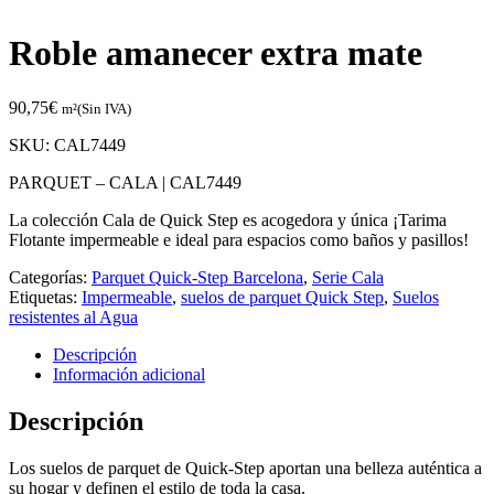
Roble amanecer extra mate
90,75
€
m²(Sin IVA)
SKU:
CAL7449
PARQUET – CALA |
CAL7449
La colección Cala de Quick Step es acogedora y única ¡Tarima
Flotante impermeable e ideal para espacios como baños y pasillos!
Categorías:
Parquet Quick-Step Barcelona
,
Serie Cala
Etiquetas:
Impermeable
,
suelos de parquet Quick Step
,
Suelos
resistentes al Agua
Descripción
Información adicional
Descripción
Los suelos de parquet de Quick-Step aportan una belleza auténtica a
su hogar y definen el estilo de toda la casa.