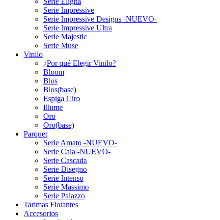
Serie Eligna
Serie Impressive
Serie Impressive Designs -NUEVO-
Serie Impressive Ultra
Serie Majestic
Serie Muse
Vinilo
¿Por qué Elegir Vinilo?
Bloom
Blos
Blos(base)
Espiga Ciro
Illume
Oro
Oro(base)
Parquet
Serie Amato -NUEVO-
Serie Cala -NUEVO-
Serie Cascada
Serie Disegno
Serie Intenso
Serie Massimo
Serie Palazzo
Tarimas Flotantes
Accesorios