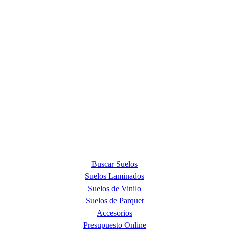
ACERCA DE NOSOTROS
Quick Step Barcelona es la tienda premium más exclusiva en la
provincia de Barcelona y punto de venta oficial de la marca Quick
Step, líder mundial en la fabricación de suelos laminados, de parquet
y de suelos vinílicos.
PRODUCTOS
Buscar Suelos
Suelos Laminados
Suelos de Vinilo
Suelos de Parquet
Accesorios
Presupuesto Online