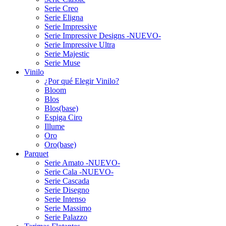
Serie Creo
Serie Eligna
Serie Impressive
Serie Impressive Designs -NUEVO-
Serie Impressive Ultra
Serie Majestic
Serie Muse
Vinilo
¿Por qué Elegir Vinilo?
Bloom
Blos
Blos(base)
Espiga Ciro
Illume
Oro
Oro(base)
Parquet
Serie Amato -NUEVO-
Serie Cala -NUEVO-
Serie Cascada
Serie Disegno
Serie Intenso
Serie Massimo
Serie Palazzo