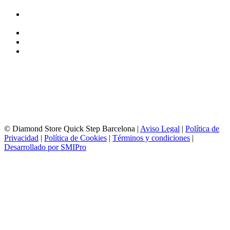
Calle Industria, 31-33
08037-Barcelona
93 156 69 88
605 88 27 35 | 615 53 00 02
info@quick-stepbarcelona.es
HORARIO APERTURA
Lunes a Viernes de 10:00 a 14:00 y 17:00 a 20:00
Sábados de 10:00 a 14:00
© Diamond Store Quick Step Barcelona |
Aviso Legal
|
Política de
Privacidad
|
Política de Cookies
|
Términos y condiciones
|
Desarrollado por SMIPro