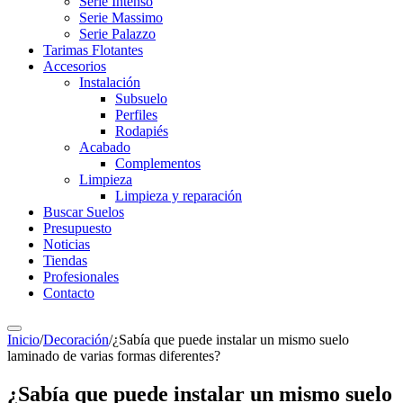
Serie Intenso
Serie Massimo
Serie Palazzo
Tarimas Flotantes
Accesorios
Instalación
Subsuelo
Perfiles
Rodapiés
Acabado
Complementos
Limpieza
Limpieza y reparación
Buscar Suelos
Presupuesto
Noticias
Tiendas
Profesionales
Contacto
Inicio
/
Decoración
/
¿Sabía que puede instalar un mismo suelo
laminado de varias formas diferentes?
¿Sabía que puede instalar un mismo suelo