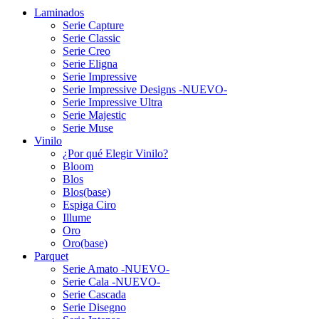
Laminados
Serie Capture
Serie Classic
Serie Creo
Serie Eligna
Serie Impressive
Serie Impressive Designs -NUEVO-
Serie Impressive Ultra
Serie Majestic
Serie Muse
Vinilo
¿Por qué Elegir Vinilo?
Bloom
Blos
Blos(base)
Espiga Ciro
Illume
Oro
Oro(base)
Parquet
Serie Amato -NUEVO-
Serie Cala -NUEVO-
Serie Cascada
Serie Disegno