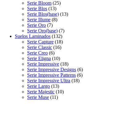
Serie Bloom
(25)
Serie Blos
(13)
Serie Blos(base)
(13)
Serie Illume
(8)
Serie Oro
(7)
Serie Oro(base)
(7)
Suelos Laminados
(132)
Serie Capture
(18)
Serie Classic
(16)
Serie Creo
(6)
Serie Eligna
(10)
Serie Impressive
(18)
Serie Impressive Designs
(6)
Serie Impressive Patterns
(6)
Serie Impressive Ultra
(18)
Serie Largo
(13)
Serie Majestic
(10)
Serie Muse
(11)