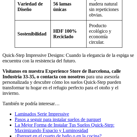
Variedad de
56 lamas
madera natural
Diseño
únicas
sin repeticiones
obvias.
Producto
HDF 100%
ecológico y
Sostenibilidad
Reciclado
economía
circular.
Quick-Step Impressive Designs: Cuando la elegancia de la espiga se
encuentra con la resistencia del futuro.
Visítanos en nuestra Experience Store de Barcelona, calle
Industria 33-35, o contacta con nosotros
para una asesoría
personalizada y descubre cómo los suelos Quick-Step pueden
transformar tu hogar en el refugio perfecto para el otoño y el
invierno.
También te podría interesar…
Laminados Serie Impressive
Pasos a seguir para instalar suelos de parquet
La Mejor Forma de Instalar Tus Suelos Quick-Step:
Maximizando Espacio y Luminosidad
¿Parquet en el cuarto de baño o en la cocina?