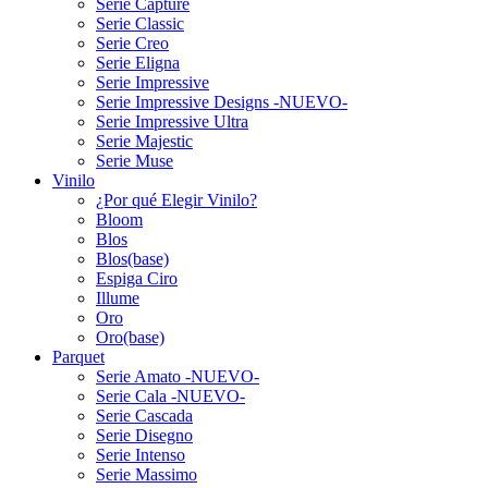
Serie Capture
Serie Classic
Serie Creo
Serie Eligna
Serie Impressive
Serie Impressive Designs -NUEVO-
Serie Impressive Ultra
Serie Majestic
Serie Muse
Vinilo
¿Por qué Elegir Vinilo?
Bloom
Blos
Blos(base)
Espiga Ciro
Illume
Oro
Oro(base)
Parquet
Serie Amato -NUEVO-
Serie Cala -NUEVO-
Serie Cascada
Serie Disegno
Serie Intenso
Serie Massimo