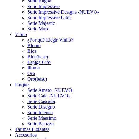
Serie Eligna
Serie Impressive
Serie Impressive Designs -NUEVO-
Serie Impressive Ultra
Serie Majestic
Serie Muse
Vinilo
¿Por qué Elegir Vinilo?
Bloom
Blos
Blos(base)
Espiga Ciro
Illume
Oro
Oro(base)
Parquet
Serie Amato -NUEVO-
Serie Cala -NUEVO-
Serie Cascada
Serie Disegno
Serie Intenso
Serie Massimo
Serie Palazzo
Tarimas Flotantes
Accesorios