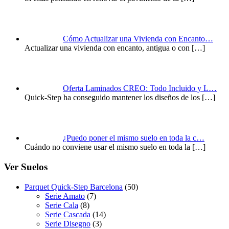
Cómo Actualizar una Vivienda con Encanto…
Actualizar una vivienda con encanto, antigua o con
[…]
Oferta Laminados CREO: Todo Incluido y L…
Quick-Step ha conseguido mantener los diseños de los
[…]
¿Puedo poner el mismo suelo en toda la c…
Cuándo no conviene usar el mismo suelo en toda la
[…]
Ver Suelos
Parquet Quick-Step Barcelona
(50)
Serie Amato
(7)
Serie Cala
(8)
Serie Cascada
(14)
Serie Disegno
(3)