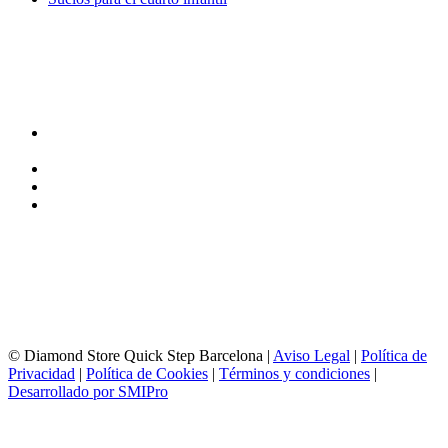
TIENDA y EXPOSICIÓN
DIRECCIÓN y EXPOSICIÓN
Calle Industria, 31-33
08037-Barcelona
93 156 69 88
605 88 27 35 | 615 53 00 02
info@quick-stepbarcelona.es
HORARIO APERTURA
Lunes a Viernes de 10:00 a 14:00 y 17:00 a 20:00
Sábados de 10:00 a 14:00
© Diamond Store Quick Step Barcelona |
Aviso Legal
|
Política de
Privacidad
|
Política de Cookies
|
Términos y condiciones
|
Desarrollado por SMIPro