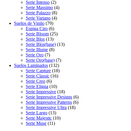
Serie Intenso
(2)
Serie Massimo
(4)
Serie Palazzo
(8)
Serie Variano
(4)
Suelos de Vinilo
(79)
Espiga Ciro
(6)
Serie Bloom
(25)
Serie Blos
(13)
Serie Blos(base)
(13)
Serie Illume
(8)
Serie Oro
(7)
Serie Oro(base)
(7)
Suelos Laminados
(132)
Serie Capture
(18)
Serie Classic
(16)
Serie Creo
(6)
Serie Eligna
(10)
Serie Impressive
(18)
Serie Impressive Designs
(6)
Serie Impressive Patterns
(6)
Serie Impressive Ultra
(18)
Serie Largo
(13)
Serie Majestic
(10)
Serie Muse
(11)