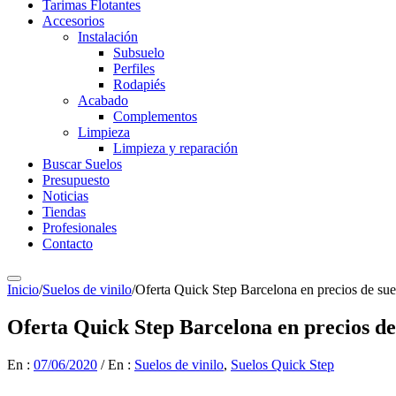
Tarimas Flotantes
Accesorios
Instalación
Subsuelo
Perfiles
Rodapiés
Acabado
Complementos
Limpieza
Limpieza y reparación
Buscar Suelos
Presupuesto
Noticias
Tiendas
Profesionales
Contacto
Inicio
/
Suelos de vinilo
/
Oferta Quick Step Barcelona en precios de suel
Oferta Quick Step Barcelona en precios de 
En :
07/06/2020
/
En :
Suelos de vinilo
,
Suelos Quick Step