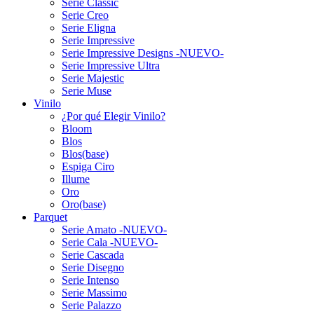
Serie Classic
Serie Creo
Serie Eligna
Serie Impressive
Serie Impressive Designs -NUEVO-
Serie Impressive Ultra
Serie Majestic
Serie Muse
Vinilo
¿Por qué Elegir Vinilo?
Bloom
Blos
Blos(base)
Espiga Ciro
Illume
Oro
Oro(base)
Parquet
Serie Amato -NUEVO-
Serie Cala -NUEVO-
Serie Cascada
Serie Disegno
Serie Intenso
Serie Massimo
Serie Palazzo