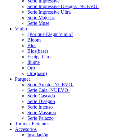
Serie Impressive
Serie Impressive Designs -NUEVO-
Serie Impressive Ultra
Serie Majestic
Serie Muse
Vinilo
¿Por qué Elegir Vinilo?
Bloom
Blos
Blos(base)
Espiga Ciro
Illume
Oro
Oro(base)
Parquet
Serie Amato -NUEVO-
Serie Cala -NUEVO-
Serie Cascada
Serie Disegno
Serie Intenso
Serie Massimo
Serie Palazzo
Tarimas Flotantes
Accesorios
Instalación