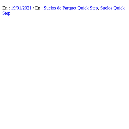
En :
19/01/2021
/
En :
Suelos de Parquet Quick Step
,
Suelos Quick
Step