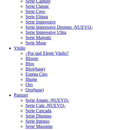
Serie Capture
Serie Classic
Serie Creo
Serie Eligna
Serie Impressive
Serie Impressive Designs -NUEVO-
Serie Impressive Ultra
Serie Majestic
Serie Muse
Vinilo
¿Por qué Elegir Vinilo?
Bloom
Blos
Blos(base)
Espiga Ciro
Illume
Oro
Oro(base)
Parquet
Serie Amato -NUEVO-
Serie Cala -NUEVO-
Serie Cascada
Serie Disegno
Serie Intenso
Serie Massimo