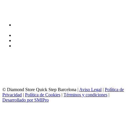
TIENDA y EXPOSICIÓN
DIRECCIÓN y EXPOSICIÓN
Calle Industria, 31-33
08037-Barcelona
93 156 69 88
605 88 27 35 | 615 53 00 02
info@quick-stepbarcelona.es
HORARIO APERTURA
Lunes a Viernes de 10:00 a 14:00 y 17:00 a 20:00
Sábados de 10:00 a 14:00
© Diamond Store Quick Step Barcelona |
Aviso Legal
|
Política de
Privacidad
|
Política de Cookies
|
Términos y condiciones
|
Desarrollado por SMIPro