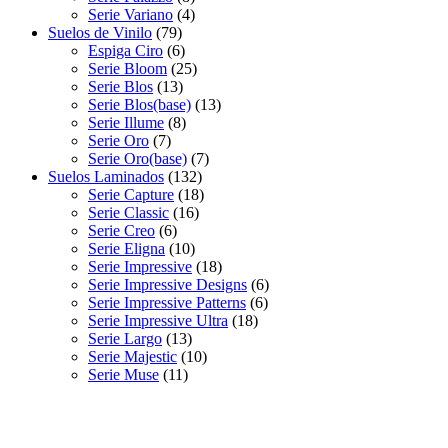
Serie Variano
(4)
Suelos de Vinilo
(79)
Espiga Ciro
(6)
Serie Bloom
(25)
Serie Blos
(13)
Serie Blos(base)
(13)
Serie Illume
(8)
Serie Oro
(7)
Serie Oro(base)
(7)
Suelos Laminados
(132)
Serie Capture
(18)
Serie Classic
(16)
Serie Creo
(6)
Serie Eligna
(10)
Serie Impressive
(18)
Serie Impressive Designs
(6)
Serie Impressive Patterns
(6)
Serie Impressive Ultra
(18)
Serie Largo
(13)
Serie Majestic
(10)
Serie Muse
(11)