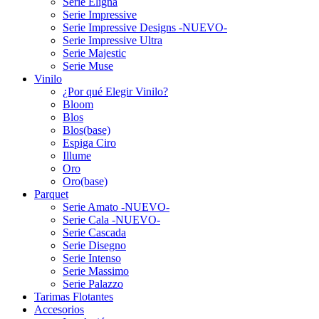
Serie Eligna
Serie Impressive
Serie Impressive Designs -NUEVO-
Serie Impressive Ultra
Serie Majestic
Serie Muse
Vinilo
¿Por qué Elegir Vinilo?
Bloom
Blos
Blos(base)
Espiga Ciro
Illume
Oro
Oro(base)
Parquet
Serie Amato -NUEVO-
Serie Cala -NUEVO-
Serie Cascada
Serie Disegno
Serie Intenso
Serie Massimo
Serie Palazzo
Tarimas Flotantes
Accesorios