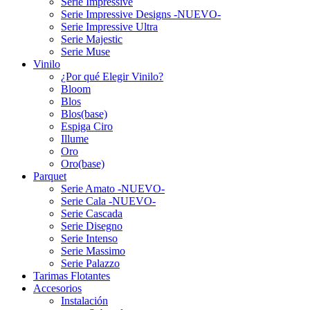
Serie Impressive
Serie Impressive Designs -NUEVO-
Serie Impressive Ultra
Serie Majestic
Serie Muse
Vinilo
¿Por qué Elegir Vinilo?
Bloom
Blos
Blos(base)
Espiga Ciro
Illume
Oro
Oro(base)
Parquet
Serie Amato -NUEVO-
Serie Cala -NUEVO-
Serie Cascada
Serie Disegno
Serie Intenso
Serie Massimo
Serie Palazzo
Tarimas Flotantes
Accesorios
Instalación