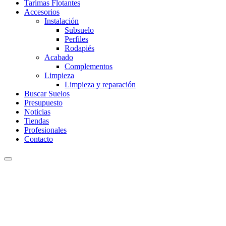
Tarimas Flotantes
Accesorios
Instalación
Subsuelo
Perfiles
Rodapiés
Acabado
Complementos
Limpieza
Limpieza y reparación
Buscar Suelos
Presupuesto
Noticias
Tiendas
Profesionales
Contacto