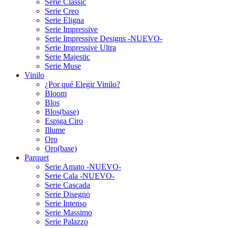
Serie Classic
Serie Creo
Serie Eligna
Serie Impressive
Serie Impressive Designs -NUEVO-
Serie Impressive Ultra
Serie Majestic
Serie Muse
Vinilo
¿Por qué Elegir Vinilo?
Bloom
Blos
Blos(base)
Espiga Ciro
Illume
Oro
Oro(base)
Parquet
Serie Amato -NUEVO-
Serie Cala -NUEVO-
Serie Cascada
Serie Disegno
Serie Intenso
Serie Massimo
Serie Palazzo