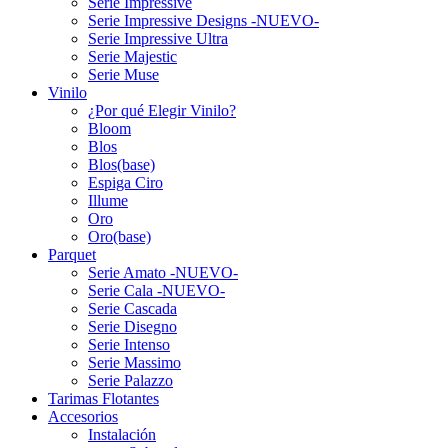
Serie Impressive
Serie Impressive Designs -NUEVO-
Serie Impressive Ultra
Serie Majestic
Serie Muse
Vinilo
¿Por qué Elegir Vinilo?
Bloom
Blos
Blos(base)
Espiga Ciro
Illume
Oro
Oro(base)
Parquet
Serie Amato -NUEVO-
Serie Cala -NUEVO-
Serie Cascada
Serie Disegno
Serie Intenso
Serie Massimo
Serie Palazzo
Tarimas Flotantes
Accesorios
Instalación