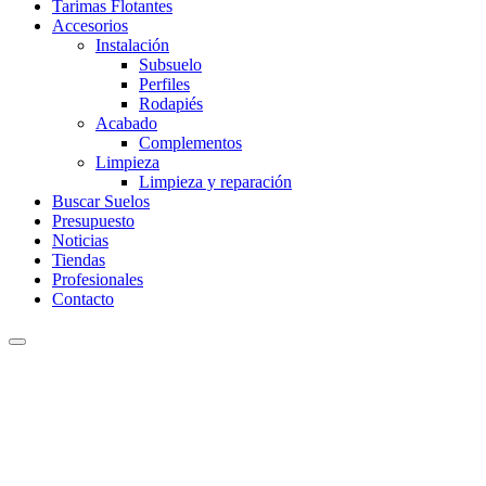
Tarimas Flotantes
Accesorios
Instalación
Subsuelo
Perfiles
Rodapiés
Acabado
Complementos
Limpieza
Limpieza y reparación
Buscar Suelos
Presupuesto
Noticias
Tiendas
Profesionales
Contacto