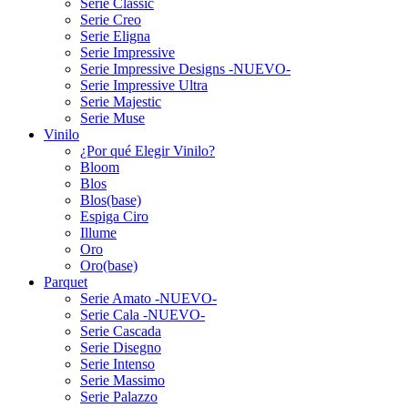
Serie Classic
Serie Creo
Serie Eligna
Serie Impressive
Serie Impressive Designs -NUEVO-
Serie Impressive Ultra
Serie Majestic
Serie Muse
Vinilo
¿Por qué Elegir Vinilo?
Bloom
Blos
Blos(base)
Espiga Ciro
Illume
Oro
Oro(base)
Parquet
Serie Amato -NUEVO-
Serie Cala -NUEVO-
Serie Cascada
Serie Disegno
Serie Intenso
Serie Massimo
Serie Palazzo