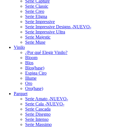
Serie Capture
Serie Classic
Serie Creo
Serie Eligna
Serie Impressive
Serie Impressive Designs -NUEVO-
Serie Impressive Ultra
Serie Majestic
Serie Muse
Vinilo
¿Por qué Elegir Vinilo?
Bloom
Blos
Blos(base)
Espiga Ciro
Illume
Oro
Oro(base)
Parquet
Serie Amato -NUEVO-
Serie Cala -NUEVO-
Serie Cascada
Serie Disegno
Serie Intenso
Serie Massimo