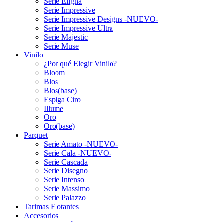
Serie Eligna
Serie Impressive
Serie Impressive Designs -NUEVO-
Serie Impressive Ultra
Serie Majestic
Serie Muse
Vinilo
¿Por qué Elegir Vinilo?
Bloom
Blos
Blos(base)
Espiga Ciro
Illume
Oro
Oro(base)
Parquet
Serie Amato -NUEVO-
Serie Cala -NUEVO-
Serie Cascada
Serie Disegno
Serie Intenso
Serie Massimo
Serie Palazzo
Tarimas Flotantes
Accesorios