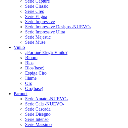
Serie Capture
Serie Classic
Serie Creo
Serie Eligna
Serie Impressive
Serie Impressive Designs -NUEVO-
Serie Impressive Ultra
Serie Majestic
Serie Muse
Vinilo
¿Por qué Elegir Vinilo?
Bloom
Blos
Blos(base)
Espiga Ciro
Illume
Oro
Oro(base)
Parquet
Serie Amato -NUEVO-
Serie Cala -NUEVO-
Serie Cascada
Serie Disegno
Serie Intenso
Serie Massimo