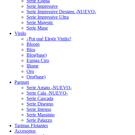
Serie Eligna
Serie Impressive
Serie Impressive Designs -NUEVO-
Serie Impressive Ultra
Serie Majestic
Serie Muse
Vinilo
¿Por qué Elegir Vinilo?
Bloom
Blos
Blos(base)
Espiga Ciro
Illume
Oro
Oro(base)
Parquet
Serie Amato -NUEVO-
Serie Cala -NUEVO-
Serie Cascada
Serie Disegno
Serie Intenso
Serie Massimo
Serie Palazzo
Tarimas Flotantes
Accesorios