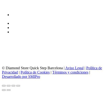
DIRECCIÓN y EXPOSICIÓN
Calle Industria, 31-33
08037-Barcelona
93 156 69 88
605 88 27 35 | 615 53 00 02
info@quick-stepbarcelona.es
HORARIO APERTURA
Lunes a Viernes de 10:00 a 14:00 y 17:00 a 20:00
Sábados de 10:00 a 14:00
© Diamond Store Quick Step Barcelona |
Aviso Legal
|
Política de
Privacidad
|
Política de Cookies
|
Términos y condiciones
|
Desarrollado por SMIPro