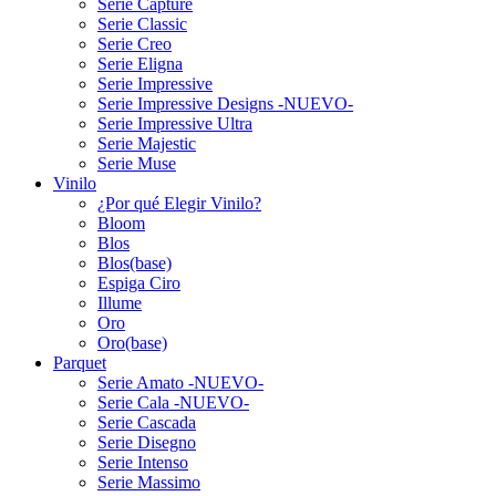
Serie Capture
Serie Classic
Serie Creo
Serie Eligna
Serie Impressive
Serie Impressive Designs -NUEVO-
Serie Impressive Ultra
Serie Majestic
Serie Muse
Vinilo
¿Por qué Elegir Vinilo?
Bloom
Blos
Blos(base)
Espiga Ciro
Illume
Oro
Oro(base)
Parquet
Serie Amato -NUEVO-
Serie Cala -NUEVO-
Serie Cascada
Serie Disegno
Serie Intenso
Serie Massimo