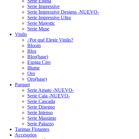
Serie Eligna
Serie Impressive
Serie Impressive Designs -NUEVO-
Serie Impressive Ultra
Serie Majestic
Serie Muse
Vinilo
¿Por qué Elegir Vinilo?
Bloom
Blos
Blos(base)
Espiga Ciro
Illume
Oro
Oro(base)
Parquet
Serie Amato -NUEVO-
Serie Cala -NUEVO-
Serie Cascada
Serie Disegno
Serie Intenso
Serie Massimo
Serie Palazzo
Tarimas Flotantes
Accesorios