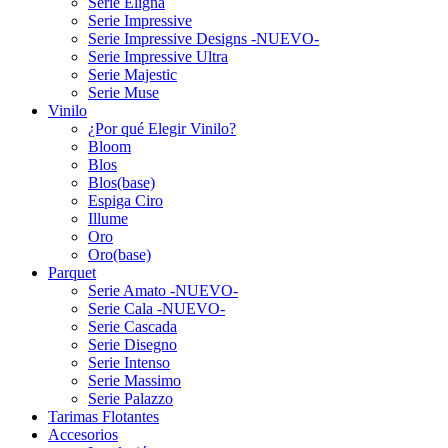
Serie Eligna
Serie Impressive
Serie Impressive Designs -NUEVO-
Serie Impressive Ultra
Serie Majestic
Serie Muse
Vinilo
¿Por qué Elegir Vinilo?
Bloom
Blos
Blos(base)
Espiga Ciro
Illume
Oro
Oro(base)
Parquet
Serie Amato -NUEVO-
Serie Cala -NUEVO-
Serie Cascada
Serie Disegno
Serie Intenso
Serie Massimo
Serie Palazzo
Tarimas Flotantes
Accesorios