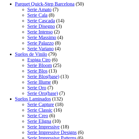
Parquet Quick-Step Barcelona
(50)
Serie Amato
(7)
Serie Cala
(8)
Serie Cascada
(14)
Serie Disegno
(3)
Serie Intenso
(2)
Serie Massimo
(4)
Serie Palazzo
(8)
Serie Variano
(4)
Suelos de Vinilo
(79)
Espiga Ciro
(6)
Serie Bloom
(25)
Serie Blos
(13)
Serie Blos(base)
(13)
Serie Illume
(8)
Serie Oro
(7)
Serie Oro(base)
(7)
Suelos Laminados
(132)
Serie Capture
(18)
Serie Classic
(16)
Serie Creo
(6)
Serie Eligna
(10)
Serie Impressive
(18)
Serie Impressive Designs
(6)
Serie Impressive Patterns
(6)