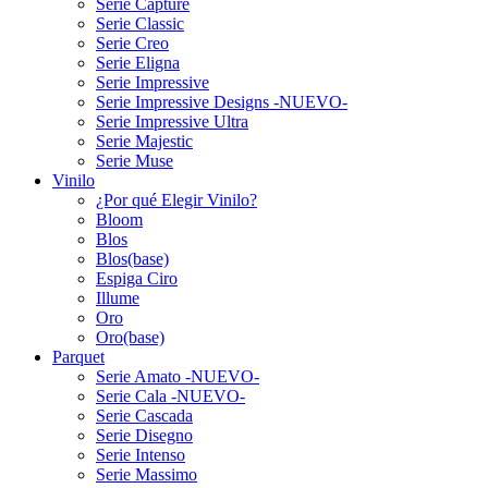
Serie Capture
Serie Classic
Serie Creo
Serie Eligna
Serie Impressive
Serie Impressive Designs -NUEVO-
Serie Impressive Ultra
Serie Majestic
Serie Muse
Vinilo
¿Por qué Elegir Vinilo?
Bloom
Blos
Blos(base)
Espiga Ciro
Illume
Oro
Oro(base)
Parquet
Serie Amato -NUEVO-
Serie Cala -NUEVO-
Serie Cascada
Serie Disegno
Serie Intenso
Serie Massimo