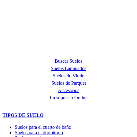
ACERCA DE NOSOTROS
Quick Step Barcelona es la tienda premium más exclusiva en la
provincia de Barcelona y punto de venta oficial de la marca Quick
Step, líder mundial en la fabricación de suelos laminados, de parquet
y de suelos vinílicos.
PRODUCTOS
Buscar Suelos
Suelos Laminados
Suelos de Vinilo
Suelos de Parquet
Accesorios
Presupuesto Online
TIPOS DE SUELO
Suelos para el cuarto de baño
Suelos para el dormitorio