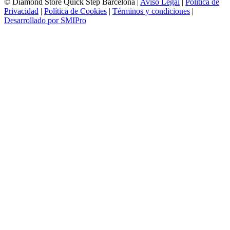
© Diamond Store Quick Step Barcelona |
Aviso Legal
|
Política de
Privacidad
|
Política de Cookies
|
Términos y condiciones
|
Desarrollado por SMIPro