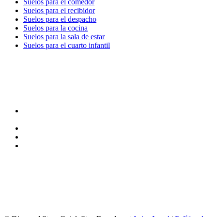
Suelos para el comedor
Suelos para el recibidor
Suelos para el despacho
Suelos para la cocina
Suelos para la sala de estar
Suelos para el cuarto infantil
TIENDA y EXPOSICIÓN
DIRECCIÓN y EXPOSICIÓN
Calle Industria, 31-33
08037-Barcelona
93 156 69 88
605 88 27 35 | 615 53 00 02
info@quick-stepbarcelona.es
HORARIO APERTURA
Lunes a Viernes de 10:00 a 14:00 y 17:00 a 20:00
Sábados de 10:00 a 14:00