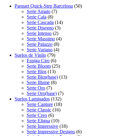
Parquet Quick-Step Barcelona
(50)
Serie Amato
(7)
Serie Cala
(8)
Serie Cascada
(14)
Serie Disegno
(3)
Serie Intenso
(2)
Serie Massimo
(4)
Serie Palazzo
(8)
Serie Variano
(4)
Suelos de Vinilo
(79)
Espiga Ciro
(6)
Serie Bloom
(25)
Serie Blos
(13)
Serie Blos(base)
(13)
Serie Illume
(8)
Serie Oro
(7)
Serie Oro(base)
(7)
Suelos Laminados
(132)
Serie Capture
(18)
Serie Classic
(16)
Serie Creo
(6)
Serie Eligna
(10)
Serie Impressive
(18)
Serie Impressive Designs
(6)