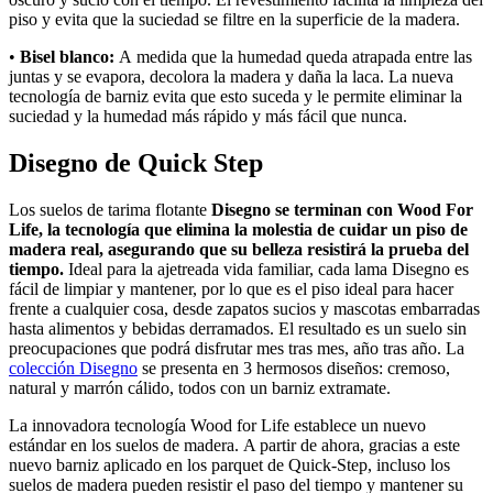
piso y evita que la suciedad se filtre en la superficie de la madera.
•
Bisel blanco:
A medida que la humedad queda atrapada entre las
juntas y se evapora, decolora la madera y daña la laca. La nueva
tecnología de barniz evita que esto suceda y le permite eliminar la
suciedad y la humedad más rápido y más fácil que nunca.
Disegno de Quick Step
Los suelos de tarima flotante
Disegno se terminan con Wood For
Life, la tecnología que elimina la molestia de cuidar un piso de
madera real, asegurando que su belleza resistirá la prueba del
tiempo.
Ideal para la ajetreada vida familiar, cada lama Disegno es
fácil de limpiar y mantener, por lo que es el piso ideal para hacer
frente a cualquier cosa, desde zapatos sucios y mascotas embarradas
hasta alimentos y bebidas derramados. El resultado es un suelo sin
preocupaciones que podrá disfrutar mes tras mes, año tras año. La
colección Disegno
se presenta en 3 hermosos diseños: cremoso,
natural y marrón cálido, todos con un barniz extramate.
La innovadora tecnología Wood for Life establece un nuevo
estándar en los suelos de madera. A partir de ahora, gracias a este
nuevo barniz aplicado en los parquet de Quick-Step, incluso los
suelos de madera pueden resistir el paso del tiempo y mantener su