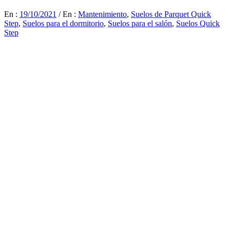
En :
19/10/2021
/
En :
Mantenimiento
,
Suelos de Parquet Quick
Step
,
Suelos para el dormitorio
,
Suelos para el salón
,
Suelos Quick
Step