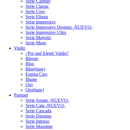
Serie Capture
Serie Classic
Serie Creo
Serie Eligna
Serie Impressive
Serie Impressive Designs -NUEVO-
Serie Impressive Ultra
Serie Majestic
Serie Muse
Vinilo
¿Por qué Elegir Vinilo?
Bloom
Blos
Blos(base)
Espiga Ciro
Illume
Oro
Oro(base)
Parquet
Serie Amato -NUEVO-
Serie Cala -NUEVO-
Serie Cascada
Serie Disegno
Serie Intenso
Serie Massimo