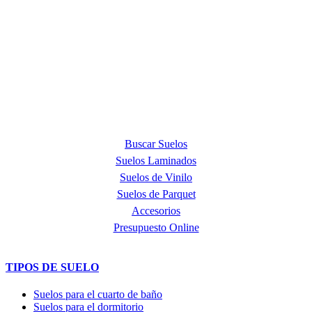
ACERCA DE NOSOTROS
Quick Step Barcelona es la tienda premium más exclusiva en la
provincia de Barcelona y punto de venta oficial de la marca Quick
Step, líder mundial en la fabricación de suelos laminados, de parquet
y de suelos vinílicos.
PRODUCTOS
Buscar Suelos
Suelos Laminados
Suelos de Vinilo
Suelos de Parquet
Accesorios
Presupuesto Online
TIPOS DE SUELO
Suelos para el cuarto de baño
Suelos para el dormitorio