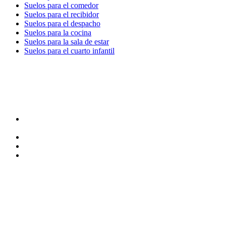
Suelos para el comedor
Suelos para el recibidor
Suelos para el despacho
Suelos para la cocina
Suelos para la sala de estar
Suelos para el cuarto infantil
TIENDA y EXPOSICIÓN
DIRECCIÓN y EXPOSICIÓN
Calle Industria, 31-33
08037-Barcelona
93 156 69 88
605 88 27 35 | 615 53 00 02
info@quick-stepbarcelona.es
HORARIO APERTURA
Lunes a Viernes de 10:00 a 14:00 y 17:00 a 20:00
Sábados de 10:00 a 14:00