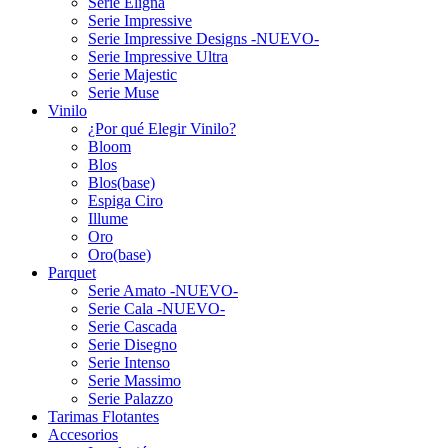
Serie Eligna
Serie Impressive
Serie Impressive Designs -NUEVO-
Serie Impressive Ultra
Serie Majestic
Serie Muse
Vinilo
¿Por qué Elegir Vinilo?
Bloom
Blos
Blos(base)
Espiga Ciro
Illume
Oro
Oro(base)
Parquet
Serie Amato -NUEVO-
Serie Cala -NUEVO-
Serie Cascada
Serie Disegno
Serie Intenso
Serie Massimo
Serie Palazzo
Tarimas Flotantes
Accesorios