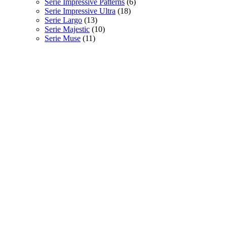
Serie Impressive Patterns
(6)
Serie Impressive Ultra
(18)
Serie Largo
(13)
Serie Majestic
(10)
Serie Muse
(11)