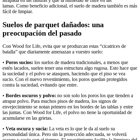
atrapada en las ranuras y que la humedad se filtre en las
lamas. Como beneficio adicional, el suelo de madera también es más
fácil de limpiar.
Suelos de parquet dañados: una
preocupación del pasado
Con Wood for Life, evita que se produzcan estas “cicatrices de
batalla” que diariamente amenazan a vuestro suelo:
•
Poros sucios:
los suelos de madera tradicionales, a menos que
estén lacados, suelen tener una estructura algo rugosa. Esto hace que
la suciedad y el polvo se atasquen, haciendo que el piso se vea
sucio. Con el nuevo revestimiento, los poros quedan protegidos
contra la suciedad, evitando que entre.
•
Bordes oscuros y polvo:
no son solo los poros los que tienden a
atrapar polvo. Para muchos pisos de madera, los signos de
envejecimiento se notan primero en los bordes de las tablas y entre
las juntas. Con Wood for Life, el polvo no tiene la oportunidad de
acumularse en las grietas.
•
Veta oscura y sucia:
La veta es lo que le da al suelo su
personalidad única. Pero sin la protección adecuada, se volverá
oscuro y sucio con el tiempo. El revestimiento facilita la limpieza del