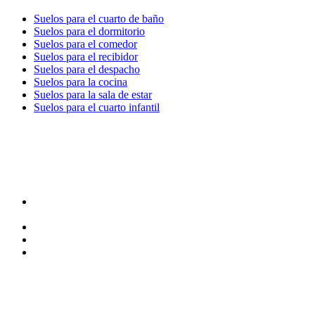
Suelos para el cuarto de baño
Suelos para el dormitorio
Suelos para el comedor
Suelos para el recibidor
Suelos para el despacho
Suelos para la cocina
Suelos para la sala de estar
Suelos para el cuarto infantil
TIENDA y EXPOSICIÓN
DIRECCIÓN y EXPOSICIÓN
Calle Industria, 31-33
08037-Barcelona
93 156 69 88
605 88 27 35 | 615 53 00 02
info@quick-stepbarcelona.es
HORARIO APERTURA
Lunes a Viernes de 10:00 a 14:00 y 17:00 a 20:00