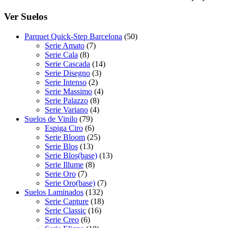
Ver Suelos
Parquet Quick-Step Barcelona
(50)
Serie Amato
(7)
Serie Cala
(8)
Serie Cascada
(14)
Serie Disegno
(3)
Serie Intenso
(2)
Serie Massimo
(4)
Serie Palazzo
(8)
Serie Variano
(4)
Suelos de Vinilo
(79)
Espiga Ciro
(6)
Serie Bloom
(25)
Serie Blos
(13)
Serie Blos(base)
(13)
Serie Illume
(8)
Serie Oro
(7)
Serie Oro(base)
(7)
Suelos Laminados
(132)
Serie Capture
(18)
Serie Classic
(16)
Serie Creo
(6)