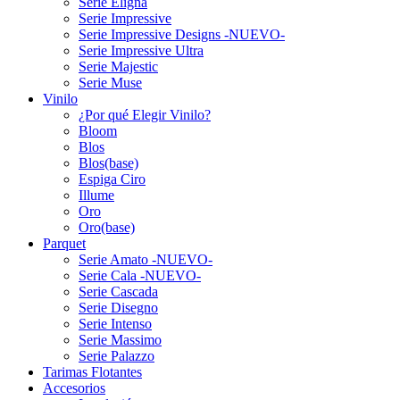
Serie Eligna
Serie Impressive
Serie Impressive Designs -NUEVO-
Serie Impressive Ultra
Serie Majestic
Serie Muse
Vinilo
¿Por qué Elegir Vinilo?
Bloom
Blos
Blos(base)
Espiga Ciro
Illume
Oro
Oro(base)
Parquet
Serie Amato -NUEVO-
Serie Cala -NUEVO-
Serie Cascada
Serie Disegno
Serie Intenso
Serie Massimo
Serie Palazzo
Tarimas Flotantes
Accesorios