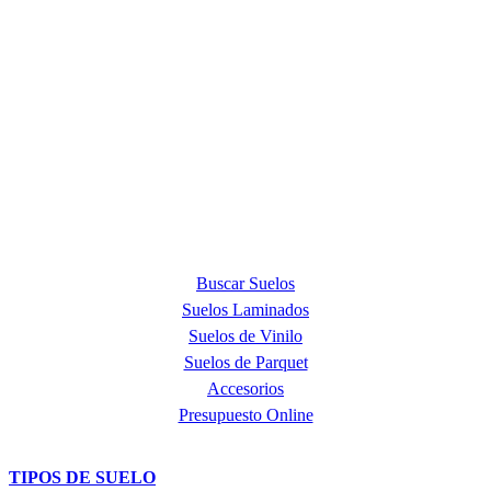
ACERCA DE NOSOTROS
Quick Step Barcelona es la tienda premium más exclusiva en la
provincia de Barcelona y punto de venta oficial de la marca Quick
Step, líder mundial en la fabricación de suelos laminados, de parquet
y de suelos vinílicos.
PRODUCTOS
Buscar Suelos
Suelos Laminados
Suelos de Vinilo
Suelos de Parquet
Accesorios
Presupuesto Online
TIPOS DE SUELO