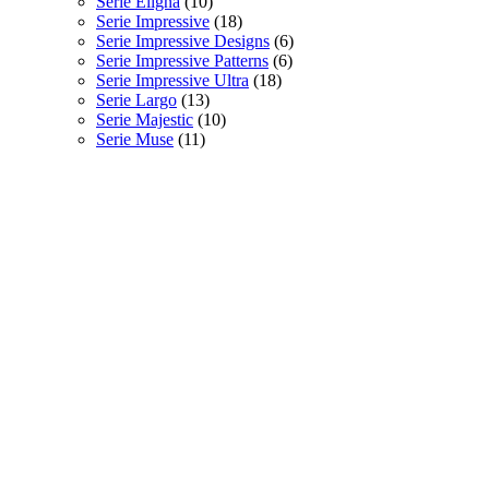
Serie Eligna
(10)
Serie Impressive
(18)
Serie Impressive Designs
(6)
Serie Impressive Patterns
(6)
Serie Impressive Ultra
(18)
Serie Largo
(13)
Serie Majestic
(10)
Serie Muse
(11)