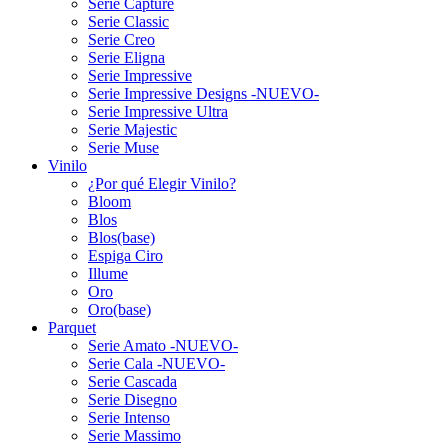
Serie Capture
Serie Classic
Serie Creo
Serie Eligna
Serie Impressive
Serie Impressive Designs -NUEVO-
Serie Impressive Ultra
Serie Majestic
Serie Muse
Vinilo
¿Por qué Elegir Vinilo?
Bloom
Blos
Blos(base)
Espiga Ciro
Illume
Oro
Oro(base)
Parquet
Serie Amato -NUEVO-
Serie Cala -NUEVO-
Serie Cascada
Serie Disegno
Serie Intenso
Serie Massimo