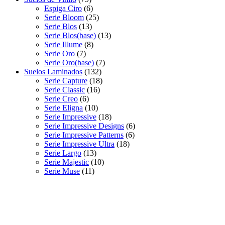
Espiga Ciro
(6)
Serie Bloom
(25)
Serie Blos
(13)
Serie Blos(base)
(13)
Serie Illume
(8)
Serie Oro
(7)
Serie Oro(base)
(7)
Suelos Laminados
(132)
Serie Capture
(18)
Serie Classic
(16)
Serie Creo
(6)
Serie Eligna
(10)
Serie Impressive
(18)
Serie Impressive Designs
(6)
Serie Impressive Patterns
(6)
Serie Impressive Ultra
(18)
Serie Largo
(13)
Serie Majestic
(10)
Serie Muse
(11)