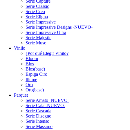
Serie Capture
Serie Classic
Serie Creo
Serie Eligna
Serie Impressive
Serie Impressive Designs -NUEVO-
Serie Impressive Ultra
Serie Majestic
Serie Muse
Vinilo
¿Por qué Elegir Vinilo?
Bloom
Blos
Blos(base)
Espiga Ciro
Illume
Oro
Oro(base)
Parquet
Serie Amato -NUEVO-
Serie Cala -NUEVO-
Serie Cascada
Serie Disegno
Serie Intenso
Serie Massimo