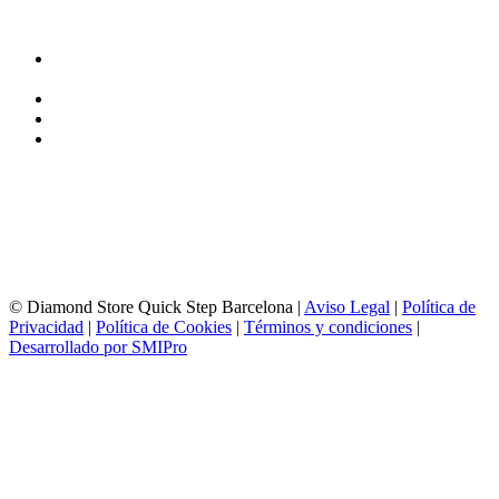
DIRECCIÓN y EXPOSICIÓN
Calle Industria, 31-33
08037-Barcelona
93 156 69 88
605 88 27 35 | 615 53 00 02
info@quick-stepbarcelona.es
HORARIO APERTURA
Lunes a Viernes de 10:00 a 14:00 y 17:00 a 20:00
Sábados de 10:00 a 14:00
© Diamond Store Quick Step Barcelona |
Aviso Legal
|
Política de
Privacidad
|
Política de Cookies
|
Términos y condiciones
|
Desarrollado por SMIPro