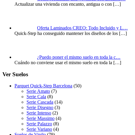
Actualizar una vivienda con encanto, antigua o con
[…]
Oferta Laminados CREO: Todo Incluido y L…
Quick-Step ha conseguido mantener los diseños de los
[…]
¿Puedo poner el mismo suelo en toda la c…
Cuándo no conviene usar el mismo suelo en toda la
[…]
Ver Suelos
Parquet Quick-Step Barcelona
(50)
Serie Amato
(7)
Serie Cala
(8)
Serie Cascada
(14)
Serie Disegno
(3)
Serie Intenso
(2)
Serie Massimo
(4)
Serie Palazzo
(8)
Serie Variano
(4)
Suelos de Vinilo
(79)