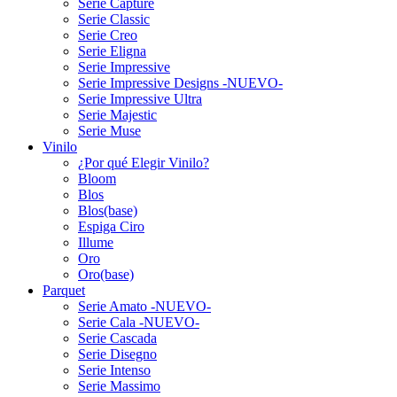
Serie Capture
Serie Classic
Serie Creo
Serie Eligna
Serie Impressive
Serie Impressive Designs -NUEVO-
Serie Impressive Ultra
Serie Majestic
Serie Muse
Vinilo
¿Por qué Elegir Vinilo?
Bloom
Blos
Blos(base)
Espiga Ciro
Illume
Oro
Oro(base)
Parquet
Serie Amato -NUEVO-
Serie Cala -NUEVO-
Serie Cascada
Serie Disegno
Serie Intenso
Serie Massimo