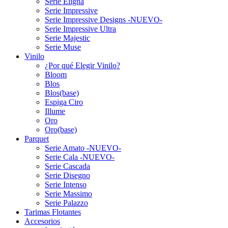
Serie Eligna
Serie Impressive
Serie Impressive Designs -NUEVO-
Serie Impressive Ultra
Serie Majestic
Serie Muse
Vinilo
¿Por qué Elegir Vinilo?
Bloom
Blos
Blos(base)
Espiga Ciro
Illume
Oro
Oro(base)
Parquet
Serie Amato -NUEVO-
Serie Cala -NUEVO-
Serie Cascada
Serie Disegno
Serie Intenso
Serie Massimo
Serie Palazzo
Tarimas Flotantes
Accesorios