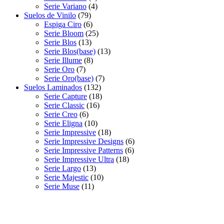
Serie Variano
(4)
Suelos de Vinilo
(79)
Espiga Ciro
(6)
Serie Bloom
(25)
Serie Blos
(13)
Serie Blos(base)
(13)
Serie Illume
(8)
Serie Oro
(7)
Serie Oro(base)
(7)
Suelos Laminados
(132)
Serie Capture
(18)
Serie Classic
(16)
Serie Creo
(6)
Serie Eligna
(10)
Serie Impressive
(18)
Serie Impressive Designs
(6)
Serie Impressive Patterns
(6)
Serie Impressive Ultra
(18)
Serie Largo
(13)
Serie Majestic
(10)
Serie Muse
(11)