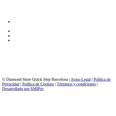
TIENDA y EXPOSICIÓN
DIRECCIÓN y EXPOSICIÓN
Calle Industria, 31-33
08037-Barcelona
93 156 69 88
605 88 27 35 | 615 53 00 02
info@quick-stepbarcelona.es
HORARIO APERTURA
Lunes a Viernes de 10:00 a 14:00 y 17:00 a 20:00
Sábados de 10:00 a 14:00
© Diamond Store Quick Step Barcelona |
Aviso Legal
|
Política de
Privacidad
|
Política de Cookies
|
Términos y condiciones
|
Desarrollado por SMIPro