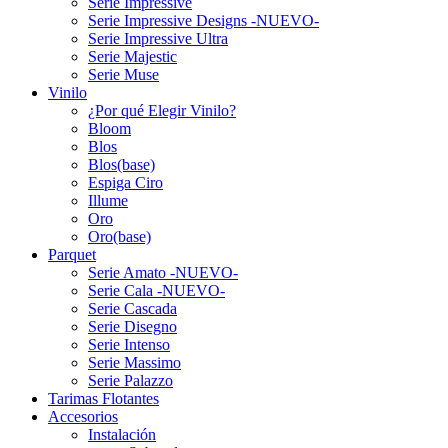
Serie Impressive
Serie Impressive Designs -NUEVO-
Serie Impressive Ultra
Serie Majestic
Serie Muse
Vinilo
¿Por qué Elegir Vinilo?
Bloom
Blos
Blos(base)
Espiga Ciro
Illume
Oro
Oro(base)
Parquet
Serie Amato -NUEVO-
Serie Cala -NUEVO-
Serie Cascada
Serie Disegno
Serie Intenso
Serie Massimo
Serie Palazzo
Tarimas Flotantes
Accesorios
Instalación