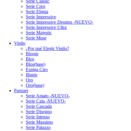
Serie Classic
Serie Creo
Serie Eligna
Serie Impressive
Serie Impressive Designs -NUEVO-
Serie Impressive Ultra
Serie Majestic
Serie Muse
Vinilo
¿Por qué Elegir Vinilo?
Bloom
Blos
Blos(base)
Espiga Ciro
Illume
Oro
Oro(base)
Parquet
Serie Amato -NUEVO-
Serie Cala -NUEVO-
Serie Cascada
Serie Disegno
Serie Intenso
Serie Massimo
Serie Palazzo