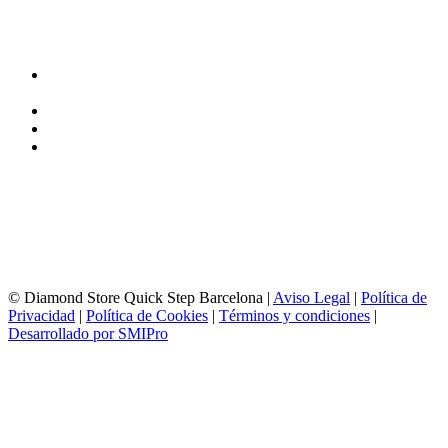
DIRECCIÓN y EXPOSICIÓN
Calle Industria, 31-33
08037-Barcelona
93 156 69 88
605 88 27 35 | 615 53 00 02
info@quick-stepbarcelona.es
HORARIO APERTURA
Lunes a Viernes de 10:00 a 14:00 y 17:00 a 20:00
Sábados de 10:00 a 14:00
© Diamond Store Quick Step Barcelona |
Aviso Legal
|
Política de
Privacidad
|
Política de Cookies
|
Términos y condiciones
|
Desarrollado por SMIPro