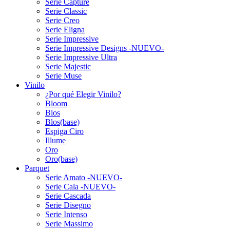
Serie Capture
Serie Classic
Serie Creo
Serie Eligna
Serie Impressive
Serie Impressive Designs -NUEVO-
Serie Impressive Ultra
Serie Majestic
Serie Muse
Vinilo
¿Por qué Elegir Vinilo?
Bloom
Blos
Blos(base)
Espiga Ciro
Illume
Oro
Oro(base)
Parquet
Serie Amato -NUEVO-
Serie Cala -NUEVO-
Serie Cascada
Serie Disegno
Serie Intenso
Serie Massimo