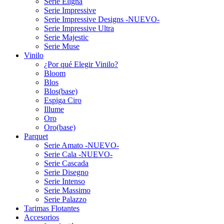
Serie Eligna
Serie Impressive
Serie Impressive Designs -NUEVO-
Serie Impressive Ultra
Serie Majestic
Serie Muse
Vinilo
¿Por qué Elegir Vinilo?
Bloom
Blos
Blos(base)
Espiga Ciro
Illume
Oro
Oro(base)
Parquet
Serie Amato -NUEVO-
Serie Cala -NUEVO-
Serie Cascada
Serie Disegno
Serie Intenso
Serie Massimo
Serie Palazzo
Tarimas Flotantes
Accesorios