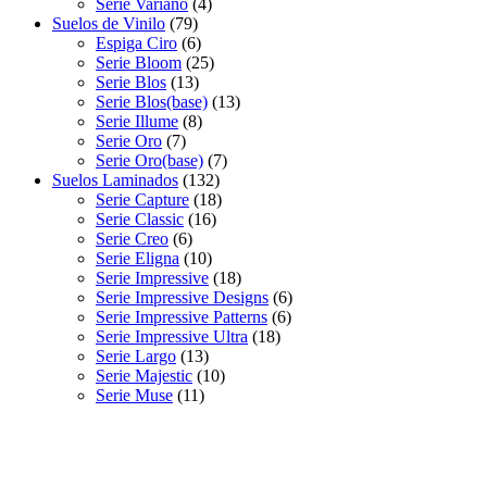
Serie Variano
(4)
Suelos de Vinilo
(79)
Espiga Ciro
(6)
Serie Bloom
(25)
Serie Blos
(13)
Serie Blos(base)
(13)
Serie Illume
(8)
Serie Oro
(7)
Serie Oro(base)
(7)
Suelos Laminados
(132)
Serie Capture
(18)
Serie Classic
(16)
Serie Creo
(6)
Serie Eligna
(10)
Serie Impressive
(18)
Serie Impressive Designs
(6)
Serie Impressive Patterns
(6)
Serie Impressive Ultra
(18)
Serie Largo
(13)
Serie Majestic
(10)
Serie Muse
(11)