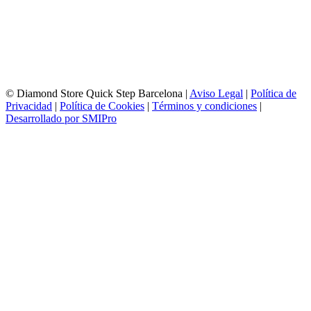
HORARIO APERTURA
Lunes a Viernes de 10:00 a 14:00 y 17:00 a 20:00
Sábados de 10:00 a 14:00
© Diamond Store Quick Step Barcelona |
Aviso Legal
|
Política de
Privacidad
|
Política de Cookies
|
Términos y condiciones
|
Desarrollado por SMIPro