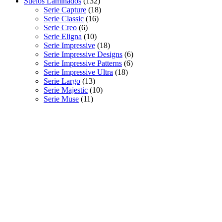
Suelos Laminados
(132)
Serie Capture
(18)
Serie Classic
(16)
Serie Creo
(6)
Serie Eligna
(10)
Serie Impressive
(18)
Serie Impressive Designs
(6)
Serie Impressive Patterns
(6)
Serie Impressive Ultra
(18)
Serie Largo
(13)
Serie Majestic
(10)
Serie Muse
(11)