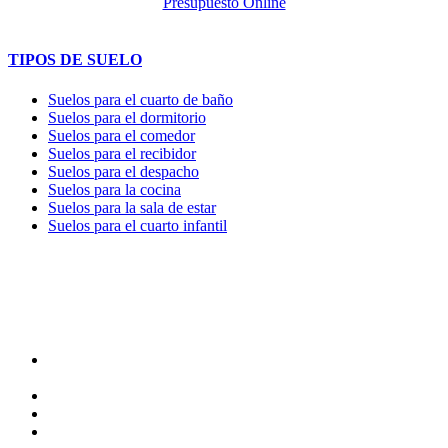
Presupuesto Online
TIPOS DE SUELO
Suelos para el cuarto de baño
Suelos para el dormitorio
Suelos para el comedor
Suelos para el recibidor
Suelos para el despacho
Suelos para la cocina
Suelos para la sala de estar
Suelos para el cuarto infantil
TIENDA y EXPOSICIÓN
DIRECCIÓN y EXPOSICIÓN
Calle Industria, 31-33
08037-Barcelona
93 156 69 88
605 88 27 35 | 615 53 00 02
info@quick-stepbarcelona.es