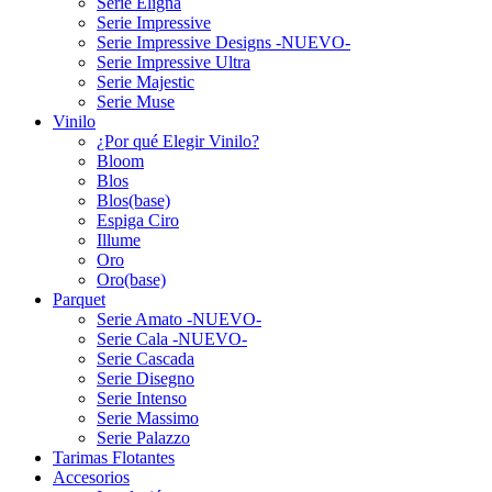
Serie Eligna
Serie Impressive
Serie Impressive Designs -NUEVO-
Serie Impressive Ultra
Serie Majestic
Serie Muse
Vinilo
¿Por qué Elegir Vinilo?
Bloom
Blos
Blos(base)
Espiga Ciro
Illume
Oro
Oro(base)
Parquet
Serie Amato -NUEVO-
Serie Cala -NUEVO-
Serie Cascada
Serie Disegno
Serie Intenso
Serie Massimo
Serie Palazzo
Tarimas Flotantes
Accesorios