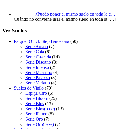
¿Puedo poner el mismo suelo en toda la c…
Cuándo no conviene usar el mismo suelo en toda la
[…]
Ver Suelos
Parquet Quick-Step Barcelona
(50)
Serie Amato
(7)
Serie Cala
(8)
Serie Cascada
(14)
Serie Disegno
(3)
Serie Intenso
(2)
Serie Massimo
(4)
Serie Palazzo
(8)
Serie Variano
(4)
Suelos de Vinilo
(79)
Espiga Ciro
(6)
Serie Bloom
(25)
Serie Blos
(13)
Serie Blos(base)
(13)
Serie Illume
(8)
Serie Oro
(7)
Serie Oro(base)
(7)