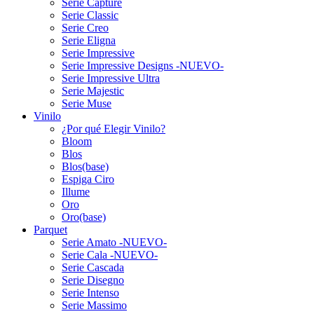
Serie Capture
Serie Classic
Serie Creo
Serie Eligna
Serie Impressive
Serie Impressive Designs -NUEVO-
Serie Impressive Ultra
Serie Majestic
Serie Muse
Vinilo
¿Por qué Elegir Vinilo?
Bloom
Blos
Blos(base)
Espiga Ciro
Illume
Oro
Oro(base)
Parquet
Serie Amato -NUEVO-
Serie Cala -NUEVO-
Serie Cascada
Serie Disegno
Serie Intenso
Serie Massimo