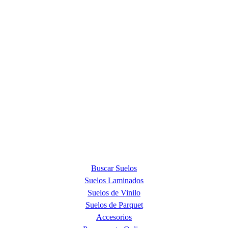
ACERCA DE NOSOTROS
Quick Step Barcelona es la tienda premium más exclusiva en la
provincia de Barcelona y punto de venta oficial de la marca Quick
Step, líder mundial en la fabricación de suelos laminados, de parquet
y de suelos vinílicos.
PRODUCTOS
Buscar Suelos
Suelos Laminados
Suelos de Vinilo
Suelos de Parquet
Accesorios