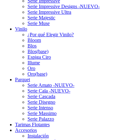
Serie Impressive
Serie Impressive Designs -NUEVO-
Serie Impressive Ultra
Serie Majestic
Serie Muse
Vinilo
¿Por qué Elegir Vinilo?
Bloom
Blos
Blos(base)
Espiga Ciro
Illume
Oro
Oro(base)
Parquet
Serie Amato -NUEVO-
Serie Cala -NUEVO-
Serie Cascada
Serie Disegno
Serie Intenso
Serie Massimo
Serie Palazzo
Tarimas Flotantes
Accesorios
Instalación