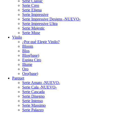
Serie Classic
Serie Creo
Serie Eligna
Serie Impressive
Serie Impressive Designs -NUEVO-
Serie Impressive Ultra
Serie Majestic
Serie Muse
Vinilo
¿Por qué Elegir Vinilo?
Bloom
Blos
Blos(base)
Espiga Ciro
Illume
Oro
Oro(base)
Parquet
Serie Amato -NUEVO-
Serie Cala -NUEVO-
Serie Cascada
Serie Disegno
Serie Intenso
Serie Massimo
Serie Palazzo