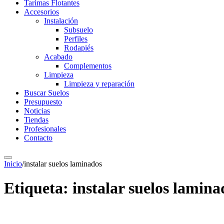
Tarimas Flotantes
Accesorios
Instalación
Subsuelo
Perfiles
Rodapiés
Acabado
Complementos
Limpieza
Limpieza y reparación
Buscar Suelos
Presupuesto
Noticias
Tiendas
Profesionales
Contacto
Inicio
/
instalar suelos laminados
Etiqueta:
instalar suelos lamina