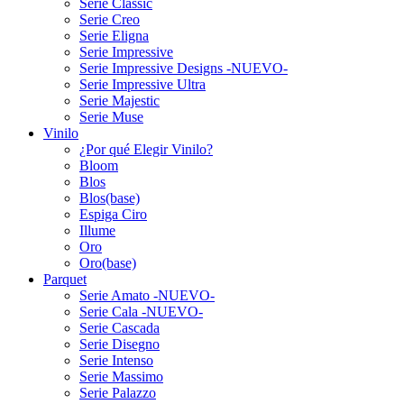
Serie Classic
Serie Creo
Serie Eligna
Serie Impressive
Serie Impressive Designs -NUEVO-
Serie Impressive Ultra
Serie Majestic
Serie Muse
Vinilo
¿Por qué Elegir Vinilo?
Bloom
Blos
Blos(base)
Espiga Ciro
Illume
Oro
Oro(base)
Parquet
Serie Amato -NUEVO-
Serie Cala -NUEVO-
Serie Cascada
Serie Disegno
Serie Intenso
Serie Massimo
Serie Palazzo