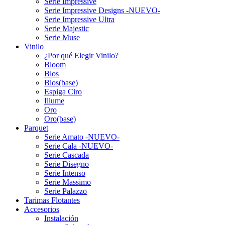
Serie Impressive
Serie Impressive Designs -NUEVO-
Serie Impressive Ultra
Serie Majestic
Serie Muse
Vinilo
¿Por qué Elegir Vinilo?
Bloom
Blos
Blos(base)
Espiga Ciro
Illume
Oro
Oro(base)
Parquet
Serie Amato -NUEVO-
Serie Cala -NUEVO-
Serie Cascada
Serie Disegno
Serie Intenso
Serie Massimo
Serie Palazzo
Tarimas Flotantes
Accesorios
Instalación