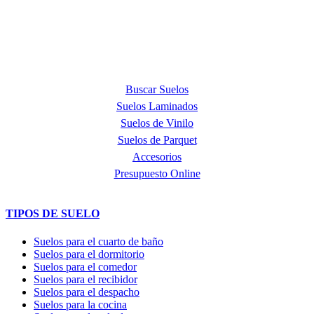
Step, líder mundial en la fabricación de suelos laminados, de parquet
y de suelos vinílicos.
PRODUCTOS
Buscar Suelos
Suelos Laminados
Suelos de Vinilo
Suelos de Parquet
Accesorios
Presupuesto Online
TIPOS DE SUELO
Suelos para el cuarto de baño
Suelos para el dormitorio
Suelos para el comedor
Suelos para el recibidor
Suelos para el despacho
Suelos para la cocina