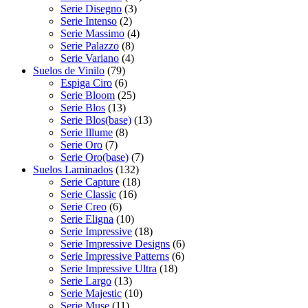
Serie Disegno
(3)
Serie Intenso
(2)
Serie Massimo
(4)
Serie Palazzo
(8)
Serie Variano
(4)
Suelos de Vinilo
(79)
Espiga Ciro
(6)
Serie Bloom
(25)
Serie Blos
(13)
Serie Blos(base)
(13)
Serie Illume
(8)
Serie Oro
(7)
Serie Oro(base)
(7)
Suelos Laminados
(132)
Serie Capture
(18)
Serie Classic
(16)
Serie Creo
(6)
Serie Eligna
(10)
Serie Impressive
(18)
Serie Impressive Designs
(6)
Serie Impressive Patterns
(6)
Serie Impressive Ultra
(18)
Serie Largo
(13)
Serie Majestic
(10)
Serie Muse
(11)