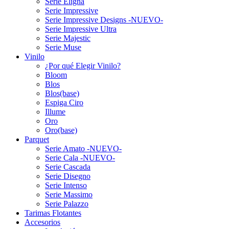
Serie Eligna
Serie Impressive
Serie Impressive Designs -NUEVO-
Serie Impressive Ultra
Serie Majestic
Serie Muse
Vinilo
¿Por qué Elegir Vinilo?
Bloom
Blos
Blos(base)
Espiga Ciro
Illume
Oro
Oro(base)
Parquet
Serie Amato -NUEVO-
Serie Cala -NUEVO-
Serie Cascada
Serie Disegno
Serie Intenso
Serie Massimo
Serie Palazzo
Tarimas Flotantes
Accesorios