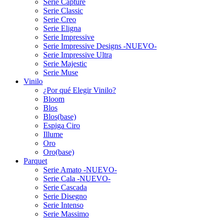
Serie Capture
Serie Classic
Serie Creo
Serie Eligna
Serie Impressive
Serie Impressive Designs -NUEVO-
Serie Impressive Ultra
Serie Majestic
Serie Muse
Vinilo
¿Por qué Elegir Vinilo?
Bloom
Blos
Blos(base)
Espiga Ciro
Illume
Oro
Oro(base)
Parquet
Serie Amato -NUEVO-
Serie Cala -NUEVO-
Serie Cascada
Serie Disegno
Serie Intenso
Serie Massimo