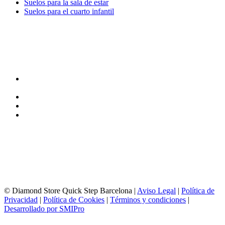
Suelos para la sala de estar
Suelos para el cuarto infantil
TIENDA y EXPOSICIÓN
DIRECCIÓN y EXPOSICIÓN
Calle Industria, 31-33
08037-Barcelona
93 156 69 88
605 88 27 35 | 615 53 00 02
info@quick-stepbarcelona.es
HORARIO APERTURA
Lunes a Viernes de 10:00 a 14:00 y 17:00 a 20:00
Sábados de 10:00 a 14:00
© Diamond Store Quick Step Barcelona |
Aviso Legal
|
Política de
Privacidad
|
Política de Cookies
|
Términos y condiciones
|
Desarrollado por SMIPro