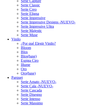
Serie Capture
Serie Classic
Serie Creo
Serie Eligna
Serie Impressive
Serie Impressive Designs -NUEVO-
Serie Impressive Ultra
Serie Majestic
Serie Muse
Vinilo
¿Por qué Elegir Vinilo?
Bloom
Blos
Blos(base)
Espiga Ciro
Illume
Oro
Oro(base)
Parquet
Serie Amato -NUEVO-
Serie Cala -NUEVO-
Serie Cascada
Serie Disegno
Serie Intenso
Serie Massimo