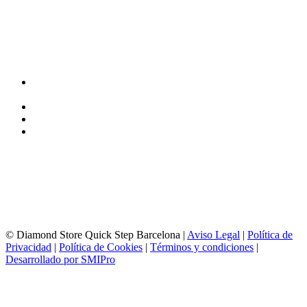
TIENDA y EXPOSICIÓN
DIRECCIÓN y EXPOSICIÓN
Calle Industria, 31-33
08037-Barcelona
93 156 69 88
605 88 27 35 | 615 53 00 02
info@quick-stepbarcelona.es
HORARIO APERTURA
Lunes a Viernes de 10:00 a 14:00 y 17:00 a 20:00
Sábados de 10:00 a 14:00
© Diamond Store Quick Step Barcelona |
Aviso Legal
|
Política de
Privacidad
|
Política de Cookies
|
Términos y condiciones
|
Desarrollado por SMIPro