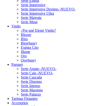
Serie Eligna
Serie Impressive
Serie Impressive Designs -NUEVO-
Serie Impressive Ultra
Serie Majestic
Serie Muse
Vinilo
¿Por qué Elegir Vinilo?
Bloom
Blos
Blos(base)
Espiga Ciro
Illume
Oro
Oro(base)
Parquet
Serie Amato -NUEVO-
Serie Cala -NUEVO-
Serie Cascada
Serie Disegno
Serie Intenso
Serie Massimo
Serie Palazzo
Tarimas Flotantes
Accesorios