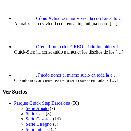
Cómo Actualizar una Vivienda con Encanto…
Actualizar una vivienda con encanto, antigua o con
[…]
Oferta Laminados CREO: Todo Incluido y L…
Quick-Step ha conseguido mantener los diseños de los
[…]
¿Puedo poner el mismo suelo en toda la c…
Cuándo no conviene usar el mismo suelo en toda la
[…]
Ver Suelos
Parquet Quick-Step Barcelona
(50)
Serie Amato
(7)
Serie Cala
(8)
Serie Cascada
(14)
Serie Disegno
(3)
Serie Intenso
(2)