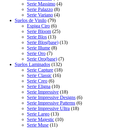
Serie Massimo
(4)
Serie Palazzo
(8)
Serie Variano
(4)
Suelos de Vinilo
(79)
Espiga Ciro
(6)
Serie Bloom
(25)
Serie Blos
(13)
Serie Blos(base)
(13)
Serie Illume
(8)
Serie Oro
(7)
Serie Oro(base)
(7)
Suelos Laminados
(132)
Serie Capture
(18)
Serie Classic
(16)
Serie Creo
(6)
Serie Eligna
(10)
Serie Impressive
(18)
Serie Impressive Designs
(6)
Serie Impressive Patterns
(6)
Serie Impressive Ultra
(18)
Serie Largo
(13)
Serie Majestic
(10)
Serie Muse
(11)