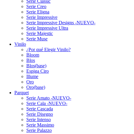
Serie Classic
Serie Creo
Serie Eligna
Serie Impressive
Serie Impressive Designs -NUEVO-
Serie Impressive Ultra
Serie Majestic
Serie Muse
Vinilo
¿Por qué Elegir Vinilo?
Bloom
Blos
Blos(base)
Espiga Ciro
Illume
Oro
Oro(base)
Parquet
Serie Amato -NUEVO-
Serie Cala -NUEVO-
Serie Cascada
Serie Disegno
Serie Intenso
Serie Massimo
Serie Palazzo