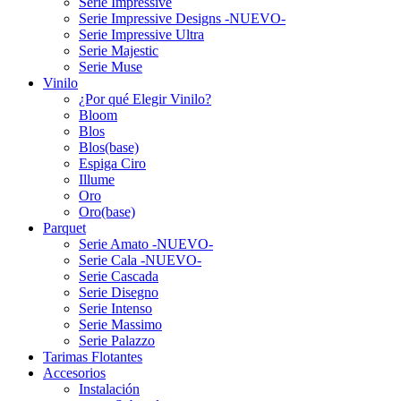
Serie Impressive
Serie Impressive Designs -NUEVO-
Serie Impressive Ultra
Serie Majestic
Serie Muse
Vinilo
¿Por qué Elegir Vinilo?
Bloom
Blos
Blos(base)
Espiga Ciro
Illume
Oro
Oro(base)
Parquet
Serie Amato -NUEVO-
Serie Cala -NUEVO-
Serie Cascada
Serie Disegno
Serie Intenso
Serie Massimo
Serie Palazzo
Tarimas Flotantes
Accesorios
Instalación