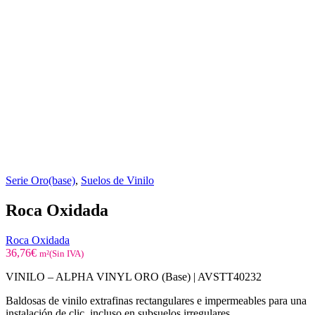
Serie Oro(base)
,
Suelos de Vinilo
Roca Oxidada
Roca Oxidada
36,76
€
m²(Sin IVA)
VINILO – ALPHA VINYL ORO (Base) |
AVSTT40232
Baldosas de vinilo extrafinas rectangulares e impermeables para una
instalación de clic, incluso en subsuelos irregulares.