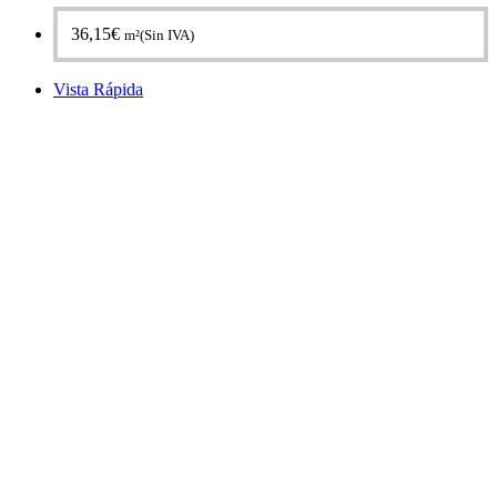
36,15
€
m²(Sin IVA)
Vista Rápida