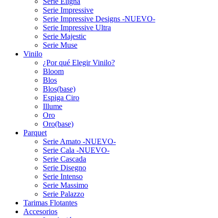
Serie Eligna
Serie Impressive
Serie Impressive Designs -NUEVO-
Serie Impressive Ultra
Serie Majestic
Serie Muse
Vinilo
¿Por qué Elegir Vinilo?
Bloom
Blos
Blos(base)
Espiga Ciro
Illume
Oro
Oro(base)
Parquet
Serie Amato -NUEVO-
Serie Cala -NUEVO-
Serie Cascada
Serie Disegno
Serie Intenso
Serie Massimo
Serie Palazzo
Tarimas Flotantes
Accesorios