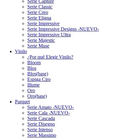
Serie Capture
Serie Classic
Serie Creo
Serie Eligna
Serie Impressive
Serie Impressive Designs -NUEVO-
Serie Impressive Ultra
Serie Majestic
Serie Muse
Vinilo
¿Por qué Elegir Vinilo?
Bloom
Blos
Blos(base)
Espiga Ciro
Illume
Oro
Oro(base)
Parquet
Serie Amato -NUEVO-
Serie Cala -NUEVO-
Serie Cascada
Serie Disegno
Serie Intenso
Serie Massimo