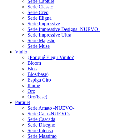
Serie Capture
Serie Classic
Serie Creo
Serie Eligna
Serie Impressive
Serie Impressive Designs -NUEVO-
Serie Impressive Ultra
Serie Majestic
Serie Muse
Vinilo
¿Por qué Elegir Vinilo?
Bloom
Blos
Blos(base)
Espiga Ciro
Illume
Oro
Oro(base)
Parquet
Serie Amato -NUEVO-
Serie Cala -NUEVO-
Serie Cascada
Serie Disegno
Serie Intenso
Serie Massimo