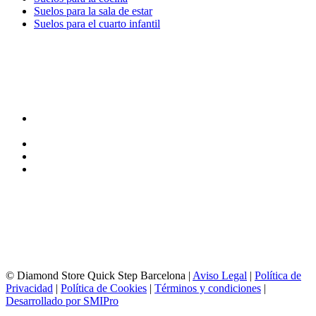
Suelos para la sala de estar
Suelos para el cuarto infantil
TIENDA y EXPOSICIÓN
DIRECCIÓN y EXPOSICIÓN
Calle Industria, 31-33
08037-Barcelona
93 156 69 88
605 88 27 35 | 615 53 00 02
info@quick-stepbarcelona.es
HORARIO APERTURA
Lunes a Viernes de 10:00 a 14:00 y 17:00 a 20:00
Sábados de 10:00 a 14:00
© Diamond Store Quick Step Barcelona |
Aviso Legal
|
Política de
Privacidad
|
Política de Cookies
|
Términos y condiciones
|
Desarrollado por SMIPro