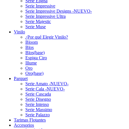
Serie Eligna
Serie Impressive
Serie Impressive Designs -NUEVO-
Serie Impressive Ultra
Serie Majestic
Serie Muse
Vinilo
¿Por qué Elegir Vinilo?
Bloom
Blos
Blos(base)
Espiga Ciro
Illume
Oro
Oro(base)
Parquet
Serie Amato -NUEVO-
Serie Cala -NUEVO-
Serie Cascada
Serie Disegno
Serie Intenso
Serie Massimo
Serie Palazzo
Tarimas Flotantes
Accesorios