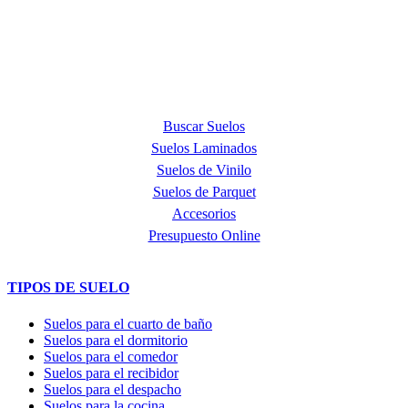
provincia de Barcelona y punto de venta oficial de la marca Quick
Step, líder mundial en la fabricación de suelos laminados, de parquet
y de suelos vinílicos.
PRODUCTOS
Buscar Suelos
Suelos Laminados
Suelos de Vinilo
Suelos de Parquet
Accesorios
Presupuesto Online
TIPOS DE SUELO
Suelos para el cuarto de baño
Suelos para el dormitorio
Suelos para el comedor
Suelos para el recibidor
Suelos para el despacho
Suelos para la cocina