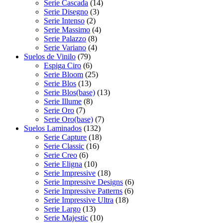
Serie Cascada
(14)
Serie Disegno
(3)
Serie Intenso
(2)
Serie Massimo
(4)
Serie Palazzo
(8)
Serie Variano
(4)
Suelos de Vinilo
(79)
Espiga Ciro
(6)
Serie Bloom
(25)
Serie Blos
(13)
Serie Blos(base)
(13)
Serie Illume
(8)
Serie Oro
(7)
Serie Oro(base)
(7)
Suelos Laminados
(132)
Serie Capture
(18)
Serie Classic
(16)
Serie Creo
(6)
Serie Eligna
(10)
Serie Impressive
(18)
Serie Impressive Designs
(6)
Serie Impressive Patterns
(6)
Serie Impressive Ultra
(18)
Serie Largo
(13)
Serie Majestic
(10)