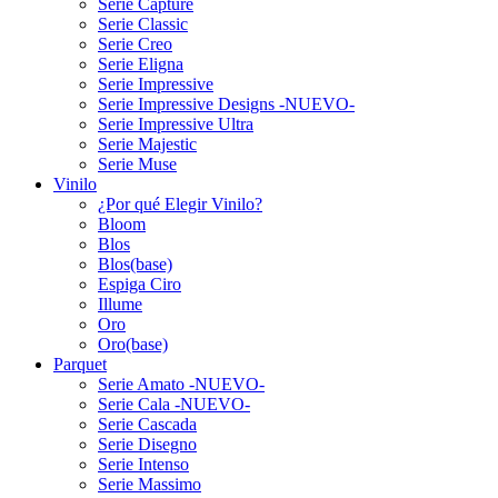
Serie Capture
Serie Classic
Serie Creo
Serie Eligna
Serie Impressive
Serie Impressive Designs -NUEVO-
Serie Impressive Ultra
Serie Majestic
Serie Muse
Vinilo
¿Por qué Elegir Vinilo?
Bloom
Blos
Blos(base)
Espiga Ciro
Illume
Oro
Oro(base)
Parquet
Serie Amato -NUEVO-
Serie Cala -NUEVO-
Serie Cascada
Serie Disegno
Serie Intenso
Serie Massimo