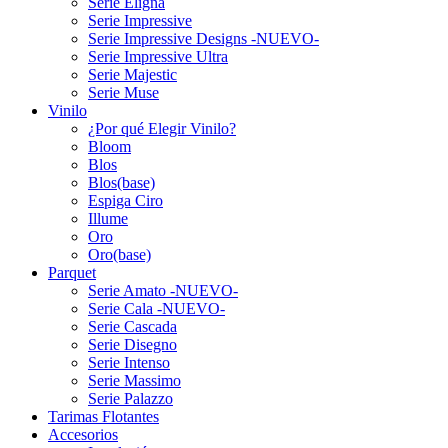
Serie Eligna
Serie Impressive
Serie Impressive Designs -NUEVO-
Serie Impressive Ultra
Serie Majestic
Serie Muse
Vinilo
¿Por qué Elegir Vinilo?
Bloom
Blos
Blos(base)
Espiga Ciro
Illume
Oro
Oro(base)
Parquet
Serie Amato -NUEVO-
Serie Cala -NUEVO-
Serie Cascada
Serie Disegno
Serie Intenso
Serie Massimo
Serie Palazzo
Tarimas Flotantes
Accesorios