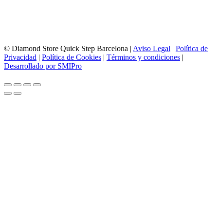
Lunes a Viernes de 10:00 a 14:00 y 17:00 a 20:00
Sábados de 10:00 a 14:00
© Diamond Store Quick Step Barcelona |
Aviso Legal
|
Política de
Privacidad
|
Política de Cookies
|
Términos y condiciones
|
Desarrollado por SMIPro