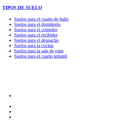
TIPOS DE SUELO
Suelos para el cuarto de baño
Suelos para el dormitorio
Suelos para el comedor
Suelos para el recibidor
Suelos para el despacho
Suelos para la cocina
Suelos para la sala de estar
Suelos para el cuarto infantil
TIENDA y EXPOSICIÓN
DIRECCIÓN y EXPOSICIÓN
Calle Industria, 31-33
08037-Barcelona
93 156 69 88
605 88 27 35 | 615 53 00 02
info@quick-stepbarcelona.es
HORARIO APERTURA