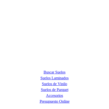
ACERCA DE NOSOTROS
Quick Step Barcelona es la tienda premium más exclusiva en la
provincia de Barcelona y punto de venta oficial de la marca Quick
Step, líder mundial en la fabricación de suelos laminados, de parquet
y de suelos vinílicos.
PRODUCTOS
Buscar Suelos
Suelos Laminados
Suelos de Vinilo
Suelos de Parquet
Accesorios
Presupuesto Online