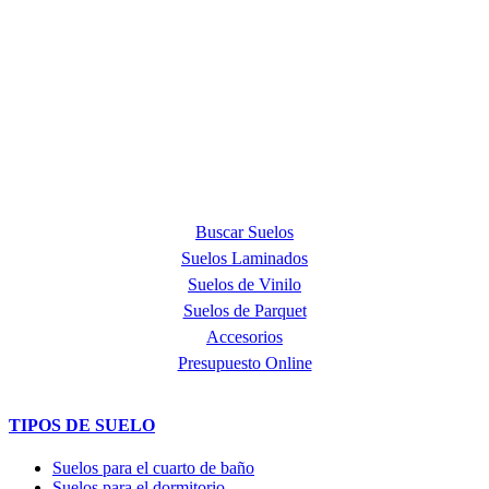
ACERCA DE NOSOTROS
Quick Step Barcelona es la tienda premium más exclusiva en la
provincia de Barcelona y punto de venta oficial de la marca Quick
Step, líder mundial en la fabricación de suelos laminados, de parquet
y de suelos vinílicos.
PRODUCTOS
Buscar Suelos
Suelos Laminados
Suelos de Vinilo
Suelos de Parquet
Accesorios
Presupuesto Online
TIPOS DE SUELO
Suelos para el cuarto de baño
Suelos para el dormitorio