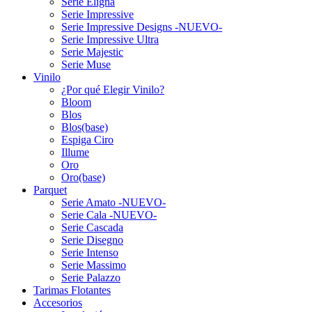
Serie Eligna
Serie Impressive
Serie Impressive Designs -NUEVO-
Serie Impressive Ultra
Serie Majestic
Serie Muse
Vinilo
¿Por qué Elegir Vinilo?
Bloom
Blos
Blos(base)
Espiga Ciro
Illume
Oro
Oro(base)
Parquet
Serie Amato -NUEVO-
Serie Cala -NUEVO-
Serie Cascada
Serie Disegno
Serie Intenso
Serie Massimo
Serie Palazzo
Tarimas Flotantes
Accesorios