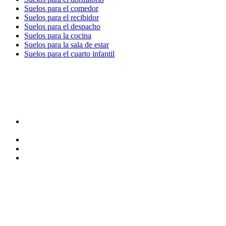
Suelos para el comedor
Suelos para el recibidor
Suelos para el despacho
Suelos para la cocina
Suelos para la sala de estar
Suelos para el cuarto infantil
TIENDA y EXPOSICIÓN
DIRECCIÓN y EXPOSICIÓN
Calle Industria, 31-33
08037-Barcelona
93 156 69 88
605 88 27 35 | 615 53 00 02
info@quick-stepbarcelona.es
HORARIO APERTURA
Lunes a Viernes de 10:00 a 14:00 y 17:00 a 20:00
Sábados de 10:00 a 14:00