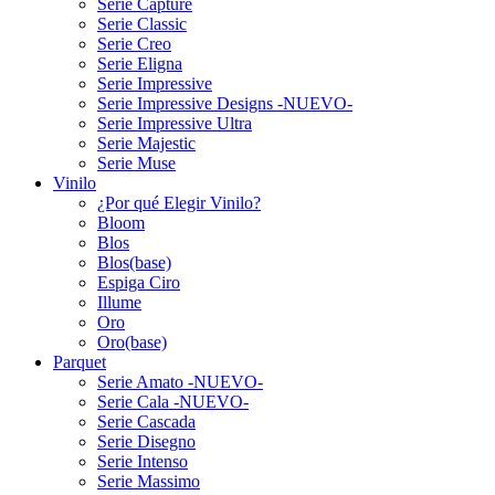
Serie Capture
Serie Classic
Serie Creo
Serie Eligna
Serie Impressive
Serie Impressive Designs -NUEVO-
Serie Impressive Ultra
Serie Majestic
Serie Muse
Vinilo
¿Por qué Elegir Vinilo?
Bloom
Blos
Blos(base)
Espiga Ciro
Illume
Oro
Oro(base)
Parquet
Serie Amato -NUEVO-
Serie Cala -NUEVO-
Serie Cascada
Serie Disegno
Serie Intenso
Serie Massimo