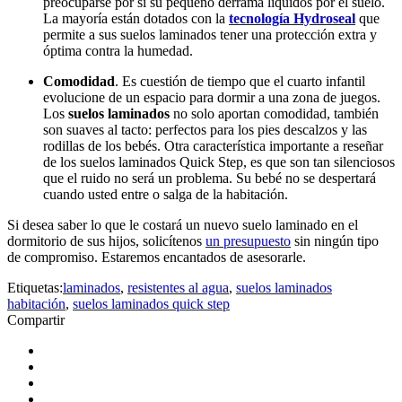
preocuparse por si su pequeño derrama líquidos por el suelo.
La mayoría están dotados con la
tecnología Hydroseal
que
permite a sus suelos laminados tener una protección extra y
óptima contra la humedad.
Comodidad
. Es cuestión de tiempo que el cuarto infantil
evolucione de un espacio para dormir a una zona de juegos.
Los
suelos laminados
no solo aportan comodidad, también
son suaves al tacto: perfectos para los pies descalzos y las
rodillas de los bebés. Otra característica importante a reseñar
de los suelos laminados Quick Step, es que son tan silenciosos
que el ruido no será un problema. Su bebé no se despertará
cuando usted entre o salga de la habitación.
Si desea saber lo que le costará un nuevo suelo laminado en el
dormitorio de sus hijos, solicítenos
un presupuesto
sin ningún tipo
de compromiso. Estaremos encantados de asesorarle.
Etiquetas:
laminados
,
resistentes al agua
,
suelos laminados
habitación
,
suelos laminados quick step
Compartir