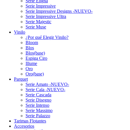
Serie Eligna
Serie Impressive
Serie Impressive Designs -NUEVO-
Serie Impressive Ultra
Serie Majestic
Serie Muse
Vinilo
¿Por qué Elegir Vinilo?
Bloom
Blos
Blos(base)
Espiga Ciro
Illume
Oro
Oro(base)
Parquet
Serie Amato -NUEVO-
Serie Cala -NUEVO-
Serie Cascada
Serie Disegno
Serie Intenso
Serie Massimo
Serie Palazzo
Tarimas Flotantes
Accesorios