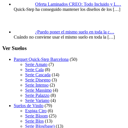
Oferta Laminados CREO: Todo Incluido y L…
Quick-Step ha conseguido mantener los diseños de los
[…]
¿Puedo poner el mismo suelo en toda la c…
Cuándo no conviene usar el mismo suelo en toda la
[…]
Ver Suelos
Parquet Quick-Step Barcelona
(50)
Serie Amato
(7)
Serie Cala
(8)
Serie Cascada
(14)
Serie Disegno
(3)
Serie Intenso
(2)
Serie Massimo
(4)
Serie Palazzo
(8)
Serie Variano
(4)
Suelos de Vinilo
(79)
Espiga Ciro
(6)
Serie Bloom
(25)
Serie Blos
(13)
Serie Blos(base)
(13)