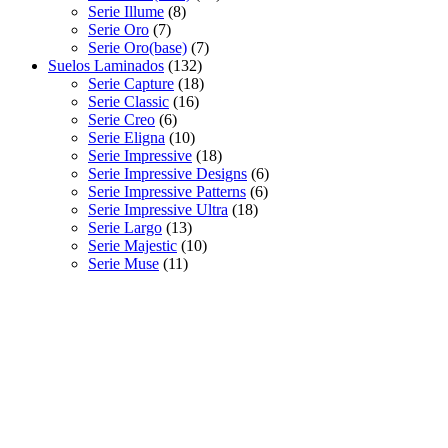
Serie Illume
(8)
Serie Oro
(7)
Serie Oro(base)
(7)
Suelos Laminados
(132)
Serie Capture
(18)
Serie Classic
(16)
Serie Creo
(6)
Serie Eligna
(10)
Serie Impressive
(18)
Serie Impressive Designs
(6)
Serie Impressive Patterns
(6)
Serie Impressive Ultra
(18)
Serie Largo
(13)
Serie Majestic
(10)
Serie Muse
(11)