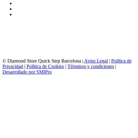
93 156 69 88
605 88 27 35 | 615 53 00 02
info@quick-stepbarcelona.es
HORARIO APERTURA
Lunes a Viernes de 10:00 a 14:00 y 17:00 a 20:00
Sábados de 10:00 a 14:00
© Diamond Store Quick Step Barcelona |
Aviso Legal
|
Política de
Privacidad
|
Política de Cookies
|
Términos y condiciones
|
Desarrollado por SMIPro