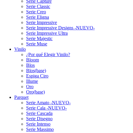
Serie Capture
Serie Classic
Serie Creo
Serie Eligna
Serie Impressive
Serie Impressive Designs -NUEVO-
Serie Impressive Ultra
Serie Majestic
Serie Muse
Vinilo
¿Por qué Elegir Vinilo?
Bloom
Blos
Blos(base)
Espiga Ciro
Illume
Oro
Oro(base)
Parquet
Serie Amato -NUEVO-
Serie Cala -NUEVO-
Serie Cascada
Serie Disegno
Serie Intenso
Serie Massimo