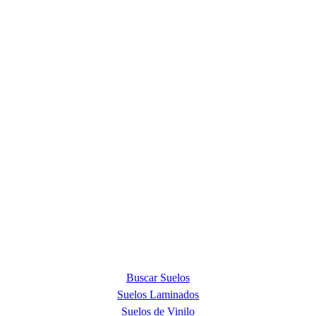
ACERCA DE NOSOTROS
Quick Step Barcelona es la tienda premium más exclusiva en la
provincia de Barcelona y punto de venta oficial de la marca Quick
Step, líder mundial en la fabricación de suelos laminados, de parquet
y de suelos vinílicos.
PRODUCTOS
Buscar Suelos
Suelos Laminados
Suelos de Vinilo