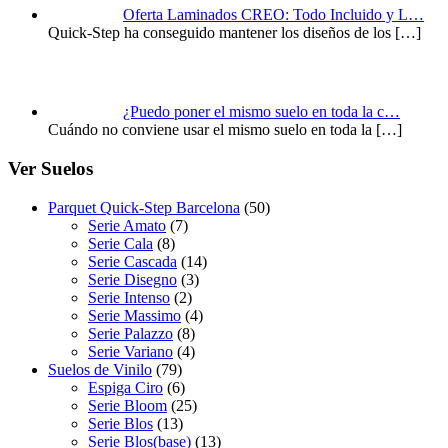
Oferta Laminados CREO: Todo Incluido y L…
Quick-Step ha conseguido mantener los diseños de los
[…]
¿Puedo poner el mismo suelo en toda la c…
Cuándo no conviene usar el mismo suelo en toda la
[…]
Ver Suelos
Parquet Quick-Step Barcelona
(50)
Serie Amato
(7)
Serie Cala
(8)
Serie Cascada
(14)
Serie Disegno
(3)
Serie Intenso
(2)
Serie Massimo
(4)
Serie Palazzo
(8)
Serie Variano
(4)
Suelos de Vinilo
(79)
Espiga Ciro
(6)
Serie Bloom
(25)
Serie Blos
(13)
Serie Blos(base)
(13)