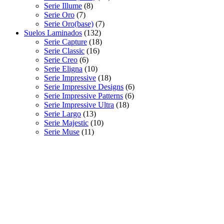
Serie Illume
(8)
Serie Oro
(7)
Serie Oro(base)
(7)
Suelos Laminados
(132)
Serie Capture
(18)
Serie Classic
(16)
Serie Creo
(6)
Serie Eligna
(10)
Serie Impressive
(18)
Serie Impressive Designs
(6)
Serie Impressive Patterns
(6)
Serie Impressive Ultra
(18)
Serie Largo
(13)
Serie Majestic
(10)
Serie Muse
(11)