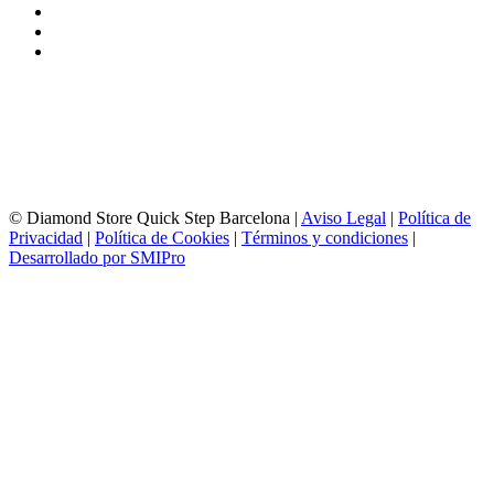
93 156 69 88
605 88 27 35 | 615 53 00 02
info@quick-stepbarcelona.es
HORARIO APERTURA
Lunes a Viernes de 10:00 a 14:00 y 17:00 a 20:00
Sábados de 10:00 a 14:00
© Diamond Store Quick Step Barcelona |
Aviso Legal
|
Política de
Privacidad
|
Política de Cookies
|
Términos y condiciones
|
Desarrollado por SMIPro