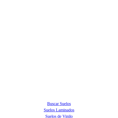
ACERCA DE NOSOTROS
Quick Step Barcelona es la tienda premium más exclusiva en la
provincia de Barcelona y punto de venta oficial de la marca Quick
Step, líder mundial en la fabricación de suelos laminados, de parquet
y de suelos vinílicos.
PRODUCTOS
Buscar Suelos
Suelos Laminados
Suelos de Vinilo