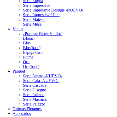
Serie Eligna
Serie Impressive
Serie Impressive Designs -NUEVO-
Serie Impressive Ultra
Serie Majestic
Serie Muse
Vinilo
¿Por qué Elegir Vinilo?
Bloom
Blos
Blos(base)
Espiga Ciro
Illume
Oro
Oro(base)
Parquet
Serie Amato -NUEVO-
Serie Cala -NUEVO-
Serie Cascada
Serie Disegno
Serie Intenso
Serie Massimo
Serie Palazzo
Tarimas Flotantes
Accesorios