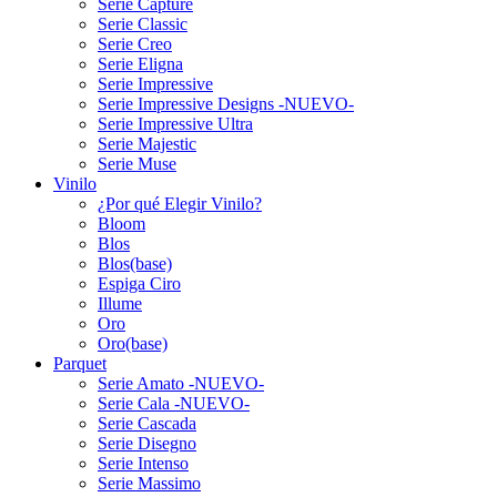
Serie Capture
Serie Classic
Serie Creo
Serie Eligna
Serie Impressive
Serie Impressive Designs -NUEVO-
Serie Impressive Ultra
Serie Majestic
Serie Muse
Vinilo
¿Por qué Elegir Vinilo?
Bloom
Blos
Blos(base)
Espiga Ciro
Illume
Oro
Oro(base)
Parquet
Serie Amato -NUEVO-
Serie Cala -NUEVO-
Serie Cascada
Serie Disegno
Serie Intenso
Serie Massimo