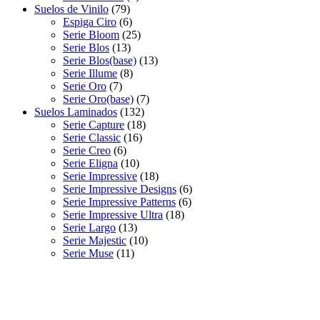
Suelos de Vinilo
(79)
Espiga Ciro
(6)
Serie Bloom
(25)
Serie Blos
(13)
Serie Blos(base)
(13)
Serie Illume
(8)
Serie Oro
(7)
Serie Oro(base)
(7)
Suelos Laminados
(132)
Serie Capture
(18)
Serie Classic
(16)
Serie Creo
(6)
Serie Eligna
(10)
Serie Impressive
(18)
Serie Impressive Designs
(6)
Serie Impressive Patterns
(6)
Serie Impressive Ultra
(18)
Serie Largo
(13)
Serie Majestic
(10)
Serie Muse
(11)