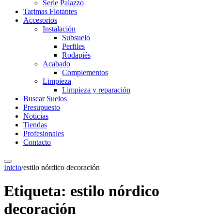
Serie Palazzo
Tarimas Flotantes
Accesorios
Instalación
Subsuelo
Perfiles
Rodapiés
Acabado
Complementos
Limpieza
Limpieza y reparación
Buscar Suelos
Presupuesto
Noticias
Tiendas
Profesionales
Contacto
Inicio
/
estilo nórdico decoración
Etiqueta:
estilo nórdico
decoración