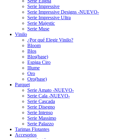
Serie Eligna
Serie Impressive
Serie Impressive Designs -NUEVO-
Serie Impressive Ultra
Serie Majestic
Serie Muse
Vinilo
¿Por qué Elegir Vinilo?
Bloom
Blos
Blos(base)
Espiga Ciro
Illume
Oro
Oro(base)
Parquet
Serie Amato -NUEVO-
Serie Cala -NUEVO-
Serie Cascada
Serie Disegno
Serie Intenso
Serie Massimo
Serie Palazzo
Tarimas Flotantes
Accesorios