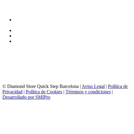
DIRECCIÓN y EXPOSICIÓN
Calle Industria, 31-33
08037-Barcelona
93 156 69 88
605 88 27 35 | 615 53 00 02
info@quick-stepbarcelona.es
HORARIO APERTURA
Lunes a Viernes de 10:00 a 14:00 y 17:00 a 20:00
Sábados de 10:00 a 14:00
© Diamond Store Quick Step Barcelona |
Aviso Legal
|
Política de
Privacidad
|
Política de Cookies
|
Términos y condiciones
|
Desarrollado por SMIPro