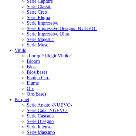
Serie Capture
Serie Classic
Serie Creo
Serie Eligna
Serie Impressive
Serie Impressive Designs -NUEVO-
Serie Impressive Ultra
Serie Majestic
Serie Muse
Vinilo
¿Por qué Elegir Vinilo?
Bloom
Blos
Blos(base)
Espiga Ciro
Illume
Oro
Oro(base)
Parquet
Serie Amato -NUEVO-
Serie Cala -NUEVO-
Serie Cascada
Serie Disegno
Serie Intenso
Serie Massimo