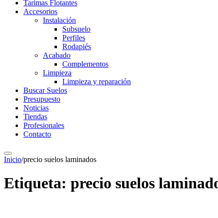
Tarimas Flotantes
Accesorios
Instalación
Subsuelo
Perfiles
Rodapiés
Acabado
Complementos
Limpieza
Limpieza y reparación
Buscar Suelos
Presupuesto
Noticias
Tiendas
Profesionales
Contacto
Inicio
/
precio suelos laminados
Etiqueta:
precio suelos laminad