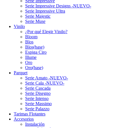
Serie Impressive
Serie Impressive Designs -NUEVO-
Serie Impressive Ultra
Serie Majestic
Serie Muse
Vinilo
¿Por qué Elegir Vinilo?
Bloom
Blos
Blos(base)
Espiga Ciro
Illume
Oro
Oro(base)
Parquet
Serie Amato -NUEVO-
Serie Cala -NUEVO-
Serie Cascada
Serie Disegno
Serie Intenso
Serie Massimo
Serie Palazzo
Tarimas Flotantes
Accesorios
Instalación