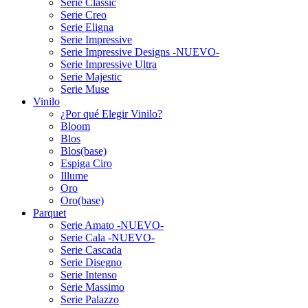
Serie Classic
Serie Creo
Serie Eligna
Serie Impressive
Serie Impressive Designs -NUEVO-
Serie Impressive Ultra
Serie Majestic
Serie Muse
Vinilo
¿Por qué Elegir Vinilo?
Bloom
Blos
Blos(base)
Espiga Ciro
Illume
Oro
Oro(base)
Parquet
Serie Amato -NUEVO-
Serie Cala -NUEVO-
Serie Cascada
Serie Disegno
Serie Intenso
Serie Massimo
Serie Palazzo