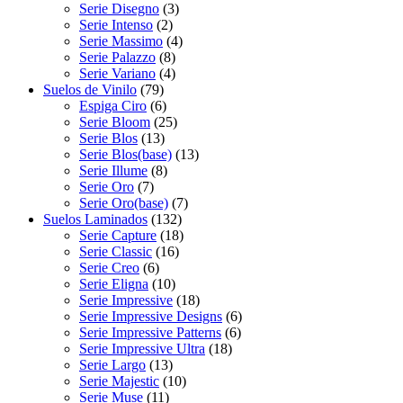
Serie Disegno
(3)
Serie Intenso
(2)
Serie Massimo
(4)
Serie Palazzo
(8)
Serie Variano
(4)
Suelos de Vinilo
(79)
Espiga Ciro
(6)
Serie Bloom
(25)
Serie Blos
(13)
Serie Blos(base)
(13)
Serie Illume
(8)
Serie Oro
(7)
Serie Oro(base)
(7)
Suelos Laminados
(132)
Serie Capture
(18)
Serie Classic
(16)
Serie Creo
(6)
Serie Eligna
(10)
Serie Impressive
(18)
Serie Impressive Designs
(6)
Serie Impressive Patterns
(6)
Serie Impressive Ultra
(18)
Serie Largo
(13)
Serie Majestic
(10)
Serie Muse
(11)