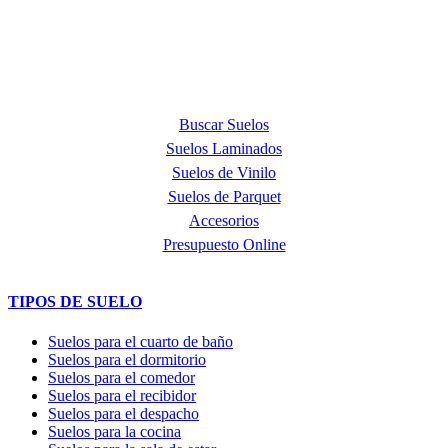
Step, líder mundial en la fabricación de suelos laminados, de parquet
y de suelos vinílicos.
PRODUCTOS
Buscar Suelos
Suelos Laminados
Suelos de Vinilo
Suelos de Parquet
Accesorios
Presupuesto Online
TIPOS DE SUELO
Suelos para el cuarto de baño
Suelos para el dormitorio
Suelos para el comedor
Suelos para el recibidor
Suelos para el despacho
Suelos para la cocina