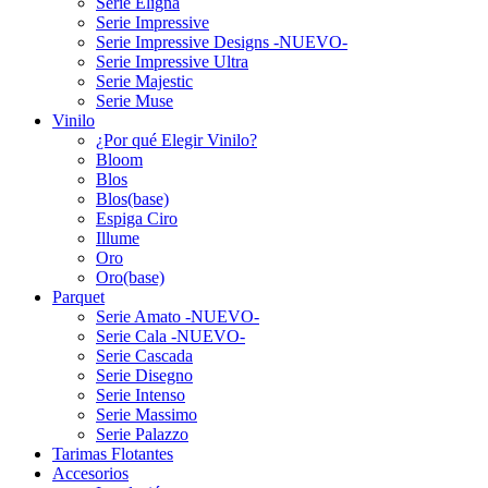
Serie Eligna
Serie Impressive
Serie Impressive Designs -NUEVO-
Serie Impressive Ultra
Serie Majestic
Serie Muse
Vinilo
¿Por qué Elegir Vinilo?
Bloom
Blos
Blos(base)
Espiga Ciro
Illume
Oro
Oro(base)
Parquet
Serie Amato -NUEVO-
Serie Cala -NUEVO-
Serie Cascada
Serie Disegno
Serie Intenso
Serie Massimo
Serie Palazzo
Tarimas Flotantes
Accesorios