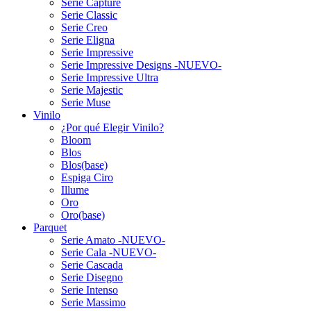
Serie Capture
Serie Classic
Serie Creo
Serie Eligna
Serie Impressive
Serie Impressive Designs -NUEVO-
Serie Impressive Ultra
Serie Majestic
Serie Muse
Vinilo
¿Por qué Elegir Vinilo?
Bloom
Blos
Blos(base)
Espiga Ciro
Illume
Oro
Oro(base)
Parquet
Serie Amato -NUEVO-
Serie Cala -NUEVO-
Serie Cascada
Serie Disegno
Serie Intenso
Serie Massimo