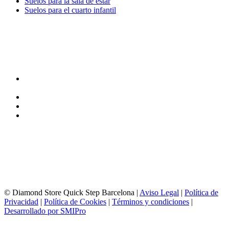
Suelos para la sala de estar
Suelos para el cuarto infantil
TIENDA y EXPOSICIÓN
DIRECCIÓN y EXPOSICIÓN
Calle Industria, 31-33
08037-Barcelona
93 156 69 88
605 88 27 35 | 615 53 00 02
info@quick-stepbarcelona.es
HORARIO APERTURA
Lunes a Viernes de 10:00 a 14:00 y 17:00 a 20:00
Sábados de 10:00 a 14:00
© Diamond Store Quick Step Barcelona |
Aviso Legal
|
Política de
Privacidad
|
Política de Cookies
|
Términos y condiciones
|
Desarrollado por SMIPro