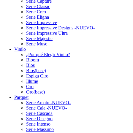
Serie Capture
Serie Classic
Serie Creo
Serie Eligna
Serie Impressive
Serie Impressive Designs -NUEVO-
Serie Impressive Ultra
Serie Majestic
Serie Muse
Vinilo
¿Por qué Elegir Vinilo?
Bloom
Blos
Blos(base)
Espiga Ciro
Illume
Oro
Oro(base)
Parquet
Serie Amato -NUEVO-
Serie Cala -NUEVO-
Serie Cascada
Serie Disegno
Serie Intenso
Serie Massimo