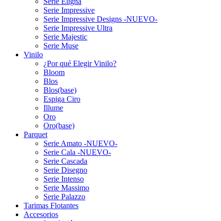
Serie Eligna
Serie Impressive
Serie Impressive Designs -NUEVO-
Serie Impressive Ultra
Serie Majestic
Serie Muse
Vinilo
¿Por qué Elegir Vinilo?
Bloom
Blos
Blos(base)
Espiga Ciro
Illume
Oro
Oro(base)
Parquet
Serie Amato -NUEVO-
Serie Cala -NUEVO-
Serie Cascada
Serie Disegno
Serie Intenso
Serie Massimo
Serie Palazzo
Tarimas Flotantes
Accesorios