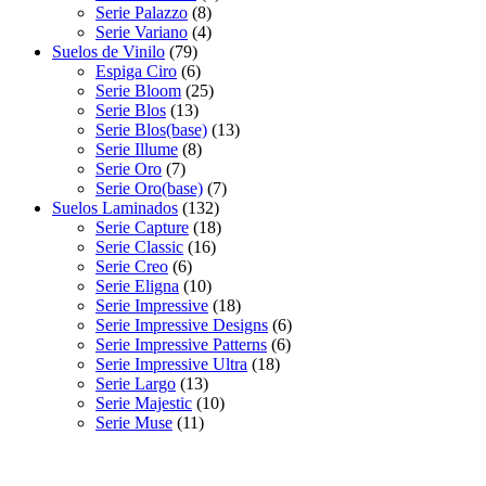
Serie Palazzo
(8)
Serie Variano
(4)
Suelos de Vinilo
(79)
Espiga Ciro
(6)
Serie Bloom
(25)
Serie Blos
(13)
Serie Blos(base)
(13)
Serie Illume
(8)
Serie Oro
(7)
Serie Oro(base)
(7)
Suelos Laminados
(132)
Serie Capture
(18)
Serie Classic
(16)
Serie Creo
(6)
Serie Eligna
(10)
Serie Impressive
(18)
Serie Impressive Designs
(6)
Serie Impressive Patterns
(6)
Serie Impressive Ultra
(18)
Serie Largo
(13)
Serie Majestic
(10)
Serie Muse
(11)